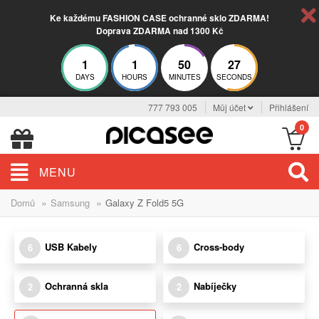
Ke každému FASHION CASE ochranné sklo ZDARMA!
Doprava ZDARMA nad 1300 Kč
1
1
50
26
DAYS
HOURS
MINUTES
SECONDS
777 793 005
Můj účet
Přihlášení
0
MENU
»
»
Domů
Samsung
Galaxy Z Fold5 5G
USB Kabely
Cross-body
6
6
Ochranná skla
Nabíječky
2
2