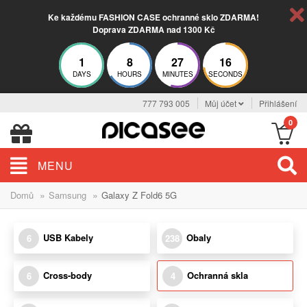
Ke každému FASHION CASE ochranné sklo ZDARMA!
Doprava ZDARMA nad 1300 Kč
1
8
27
16
DAYS
HOURS
MINUTES
SECONDS
777 793 005
Můj účet
Přihlášení
0
MENU
»
»
Domů
Samsung
Galaxy Z Fold6 5G
USB Kabely
Obaly
6
238
Cross-body
Ochranná skla
6
4