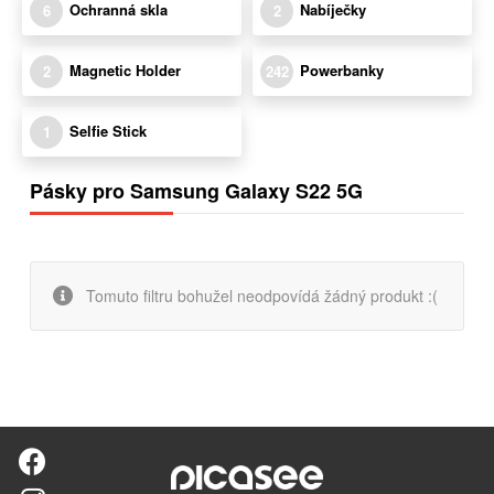
Ochranná skla
Nabíječky
6
2
Magnetic Holder
Powerbanky
2
242
Selfie Stick
1
Pásky pro Samsung Galaxy S22 5G
Tomuto filtru bohužel neodpovídá žádný produkt :(