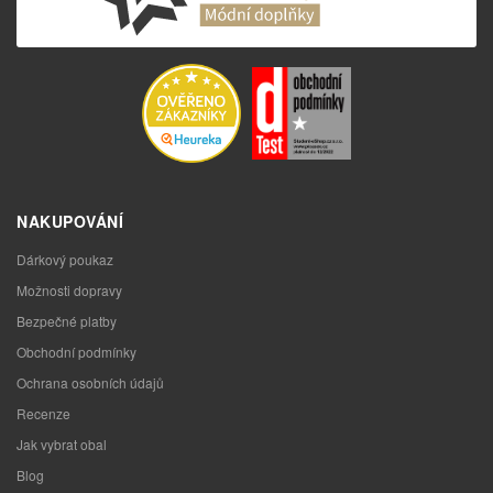
NAKUPOVÁNÍ
Dárkový poukaz
Možnosti dopravy
Bezpečné platby
Obchodní podmínky
Ochrana osobních údajů
Recenze
Jak vybrat obal
Blog