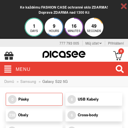
Ke každému FASHION CASE ochranné sklo ZDARMA!
Doprava ZDARMA nad 1300 Kč
1
9
16
49
DAYS
HOURS
MINUTES
SECONDS
777 793 005
Můj účet
Přihlášení
0
MENU
»
»
Domů
Samsung
Galaxy S22 5G
Pásky
USB Kabely
0
6
Obaly
Cross-body
238
6