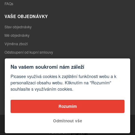
FAQs
VAŠE OBJEDNÁVKY
Stav objednávky
Mé objednávky
Výměna zboží
Odstoupení od kupní smlouvy
Reklamace
Na vašem soukromí nám záleží
KONTAKTY
Picasee využívá cookies k zajištění funkčnosti webu a k
personalizaci obsahu webu. Kliknutím na "Rozumím"
Kontakty
souhlasíte s využíváním cookies.
Kontaktní formulář
Velkoobchod
Rozumím
Média o nás
Odmítnout vše
Copyright © 2026 Picasee
Partner of: