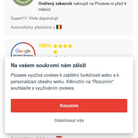
Ověřený zákazník
nakoupil na Picasee.ro před 9
měsíci
Super!!!!! Vřele doporučuji!
Automaticky přeloženo z
100%
na webu Google
Ověřený zákazník
nakoupil na Picasee.cz před 9
Na vašem soukromí nám záleží
měsíci
Picasee využívá cookies k zajištění funkčnosti webu a k
Velká spokojenost.
personalizaci obsahu webu. Kliknutím na "Rozumím"
souhlasíte s využíváním cookies.
100%
Rozumím
na webu Arukereso
Ověřený zákazník
nakoupil na Picasee.hu před 9
měsíci
Odmítnout vše
S objednávkou bylo vše v pořádku, jsme s ní spokojeni.