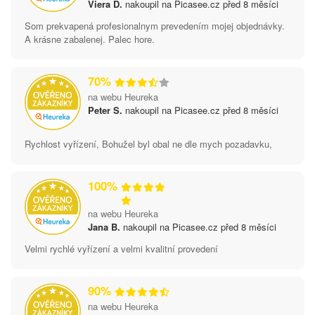
Viera D.
nakoupil na Picasee.cz před 8 měsíci
Som prekvapená profesionalnym prevedením mojej objednávky.
A krásne zabalenej. Palec hore.
70%
na webu Heureka
Peter S.
nakoupil na Picasee.cz před 8 měsíci
Rychlost vyřízení, Bohužel byl obal ne dle mych pozadavku,
100%
na webu Heureka
Jana B.
nakoupil na Picasee.cz před 8 měsíci
Velmi rychlé vyřízení a velmi kvalitní provedení
90%
na webu Heureka