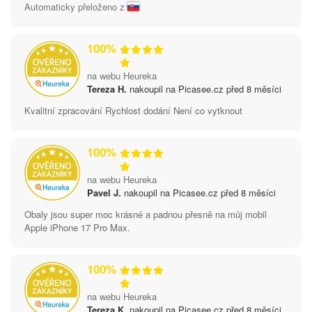
Automaticky přeloženo z
100%
na webu Heureka
Tereza H.
nakoupil na Picasee.cz před 8 měsíci
Kvalitní zpracování Rychlost dodání Není co vytknout
100%
na webu Heureka
Pavel J.
nakoupil na Picasee.cz před 8 měsíci
Obaly jsou super moc krásné a padnou přesně na můj mobil
Apple iPhone 17 Pro Max.
100%
na webu Heureka
Tereza K.
nakoupil na Picasee.cz před 8 měsíci