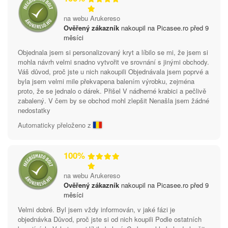
na webu Arukereso
Ověřený zákazník
nakoupil na Picasee.ro před 9
měsíci
Objednala jsem si personalizovaný kryt a líbilo se mi, že jsem si
mohla návrh velmi snadno vytvořit ve srovnání s jinými obchody.
Váš důvod, proč jste u nich nakoupili Objednávala jsem poprvé a
byla jsem velmi mile překvapena balením výrobku, zejména
proto, že se jednalo o dárek. Přišel V nádherné krabici a pečlivě
zabalený. V čem by se obchod mohl zlepšit Nenašla jsem žádné
nedostatky
Automaticky přeloženo z
100%
na webu Arukereso
Ověřený zákazník
nakoupil na Picasee.ro před 9
měsíci
Velmi dobré. Byl jsem vždy informován, v jaké fázi je
objednávka Důvod, proč jste si od nich koupili Podle ostatních