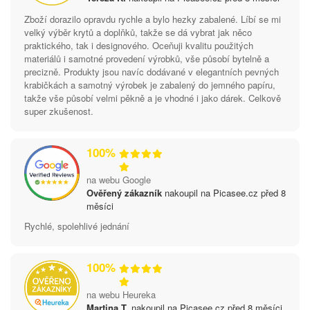
Zboží dorazilo opravdu rychle a bylo hezky zabalené. Líbí se mi
velký výběr krytů a doplňků, takže se dá vybrat jak něco
praktického, tak i designového. Oceňuji kvalitu použitých
materiálů i samotné provedení výrobků, vše působí bytelně a
precizně. Produkty jsou navíc dodávané v elegantních pevných
krabičkách a samotný výrobek je zabalený do jemného papíru,
takže vše působí velmi pěkně a je vhodné i jako dárek. Celkově
super zkušenost.
100%
na webu Google
Ověřený zákazník
nakoupil na Picasee.cz před 8
měsíci
Rychlé, spolehlivé jednání
100%
na webu Heureka
Martina T.
nakoupil na Picasee.cz před 8 měsíci