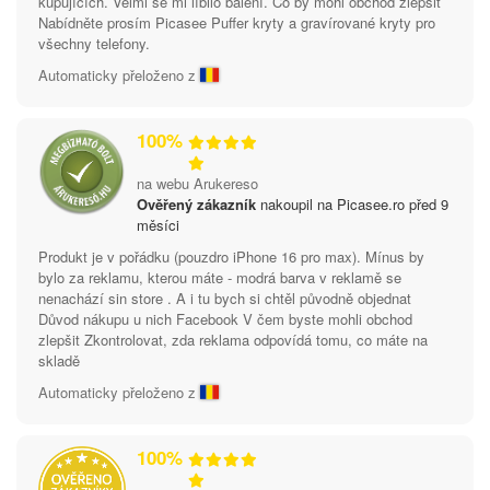
kupujících. Velmi se mi líbilo balení. Co by mohl obchod zlepšit
Nabídněte prosím Picasee Puffer kryty a gravírované kryty pro
všechny telefony.
Automaticky přeloženo z
100%
na webu Arukereso
Ověřený zákazník
nakoupil na Picasee.ro před 9
měsíci
Produkt je v pořádku (pouzdro iPhone 16 pro max). Mínus by
bylo za reklamu, kterou máte - modrá barva v reklamě se
nenachází sin store . A i tu bych si chtěl původně objednat
Důvod nákupu u nich Facebook V čem byste mohli obchod
zlepšit Zkontrolovat, zda reklama odpovídá tomu, co máte na
skladě
Automaticky přeloženo z
100%