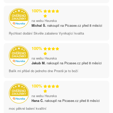
100%
na webu Heureka
Michal Š.
nakoupil na Picasee.cz před 8 měsíci
Rychlost dodání Skvěle zabaleno Vynikající kvalita
100%
na webu Heureka
Jakub M.
nakoupil na Picasee.cz před 8 měsíci
Balík mi přišel do jednoho dne Prostě je to boží
100%
na webu Heureka
Hana Č.
nakoupil na Picasee.cz před 8 měsíci
moc pěkné balení kvalitní