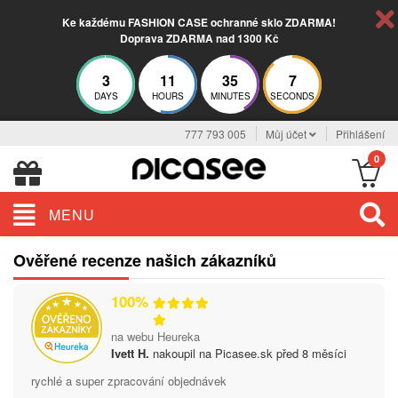
Ke každému FASHION CASE ochranné sklo ZDARMA!
Doprava ZDARMA nad 1300 Kč
3
11
35
6
DAYS
HOURS
MINUTES
SECONDS
777 793 005
Můj účet
Přihlášení
0
MENU
Ověřené recenze našich zákazníků
100%
na webu Heureka
Ivett H.
nakoupil na Picasee.sk před 8 měsíci
rychlé a super zpracování objednávek