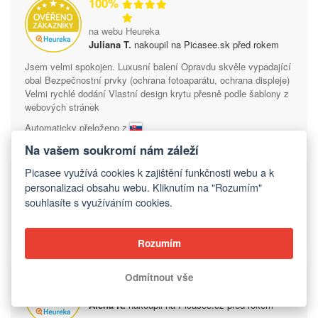
100%
na webu Heureka
Juliana T.
nakoupil na Picasee.sk před rokem
Jsem velmi spokojen. Luxusní balení Opravdu skvěle vypadající
obal Bezpečnostní prvky (ochrana fotoaparátu, ochrana displeje)
Velmi rychlé dodání Vlastní design krytu přesně podle šablony z
webových stránek
Automaticky přeloženo z
Na vašem soukromí nám záleží
100%
Picasee využívá cookies k zajištění funkčnosti webu a k
personalizaci obsahu webu. Kliknutím na "Rozumím"
na webu Heureka
souhlasíte s využíváním cookies.
Ivana F.
nakoupil na Picasee.cz před rokem
není rychlost
Rozumím
90%
Odmítnout vše
na webu Heureka
Alena K.
nakoupil na Picasee.cz před rokem