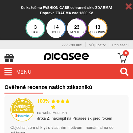
Ke každému FASHION CASE ochranné sklo ZDARMA!
Doprava ZDARMA nad 1300 Kč
3
14
23
12
DAYS
HOURS
MINUTES
SECONDS
777 793 005
Můj účet
Přihlášení
0
MENU
Ověřené recenze našich zákazníků
100%
na webu Heureka
Jitka Z.
nakoupil na Picasee.sk před rokem
Objednal jsem si kryt s vlastním motivem - nemám si na co
stěžovat.