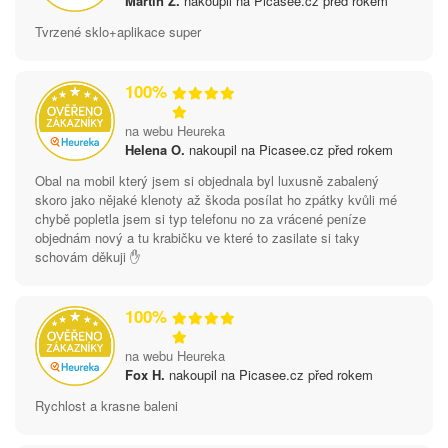
Martin Ž.
nakoupil na Picasee.cz před rokem
Tvrzené sklo+aplikace super
100%
na webu Heureka
Helena O.
nakoupil na Picasee.cz před rokem
Obal na mobil který jsem si objednala byl luxusně zabalený
skoro jako nějaké klenoty až škoda posílat ho zpátky kvůli mé
chybě popletla jsem si typ telefonu no za vrácené peníze
objednám nový a tu krabičku ve které to zasilate si taky
schovám děkuji ✋
100%
na webu Heureka
Fox H.
nakoupil na Picasee.cz před rokem
Rychlost a krasne baleni