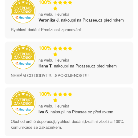
100%
na webu Heureka
Veronika J.
nakoupil na Picasee.cz před rokem
Rychlost dodání Preciznost zpracování
100%
na webu Heureka
Hana T.
nakoupil na Picasee.cz před rokem
NEMÁM CO DODAT!!!...SPOKOJENOST!!!
100%
na webu Heureka
Iva Š.
nakoupil na Picasee.cz před rokem
Obchod určitě doporučuji,rychlost dodání,kvalitní zboží a 100%
komunikace se zákazníkem.