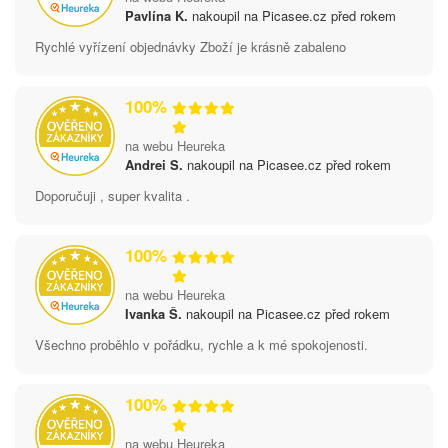
Pavlína K.
nakoupil na Picasee.cz před rokem
Rychlé vyřízení objednávky Zboží je krásně zabaleno
100%
na webu Heureka
Andrei S.
nakoupil na Picasee.cz před rokem
Doporučuji , super kvalita .
100%
na webu Heureka
Ivanka Š.
nakoupil na Picasee.cz před rokem
Všechno proběhlo v pořádku, rychle a k mé spokojenosti.
100%
na webu Heureka