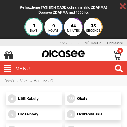
Ke každému FASHION CASE ochranné sklo ZDARMA!
Doprava ZDARMA nad 1300 Kč
3
9
44
34
DAYS
HOURS
MINUTES
SECONDS
777 793 005
Můj účet
Přihlášení
0
MENU
»
»
Domů
Vivo
V50 Lite 5G
USB Kabely
Obaly
6
238
Cross-body
Ochranná skla
6
2