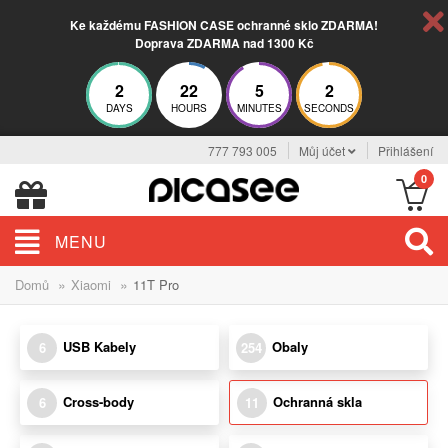
Ke každému FASHION CASE ochranné sklo ZDARMA!
Doprava ZDARMA nad 1300 Kč
2
22
5
2
DAYS
HOURS
MINUTES
SECONDS
777 793 005
Můj účet
Přihlášení
0
MENU
»
»
Domů
Xiaomi
11T Pro
USB Kabely
Obaly
6
254
Cross-body
Ochranná skla
6
11