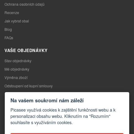
Ochrana osobních údajů
Recenze
Jak vybrat obal
Blog
FAQs
VAŠE OBJEDNÁVKY
Stav objednávky
Mé objednávky
Výměna zboží
Odstoupení od kupní smlouvy
Reklamace
Na vašem soukromí nám záleží
KONTAKTY
Picasee využívá cookies k zajištění funkčnosti webu a k
personalizaci obsahu webu. Kliknutím na "Rozumím"
Kontakty
souhlasíte s využíváním cookies.
Kontaktní formulář
Velkoobchod