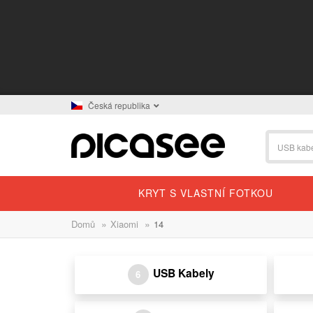
Česká republika
KRYT S VLASTNÍ FOTKOU
»
»
Domů
Xiaomi
14
USB Kabely
6