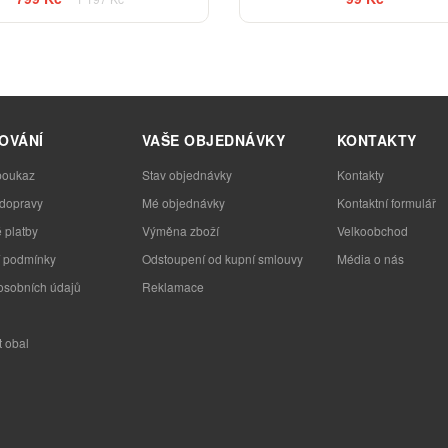
OVÁNÍ
VAŠE OBJEDNÁVKY
KONTAKTY
poukaz
Stav objednávky
Kontakty
 dopravy
Mé objednávky
Kontaktní formulář
 platby
Výměna zboží
Velkoobchod
 podmínky
Odstoupení od kupní smlouvy
Média o nás
osobních údajů
Reklamace
t obal