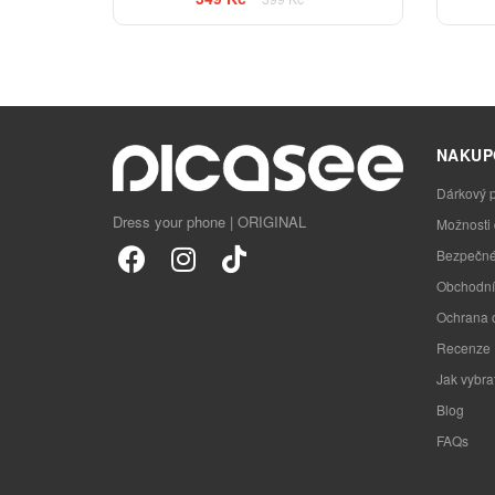
NAKUP
Dárkový 
Dress your phone | ORIGINAL
Možnosti
Bezpečné
Obchodní
Ochrana 
Recenze
Jak vybra
Blog
FAQs