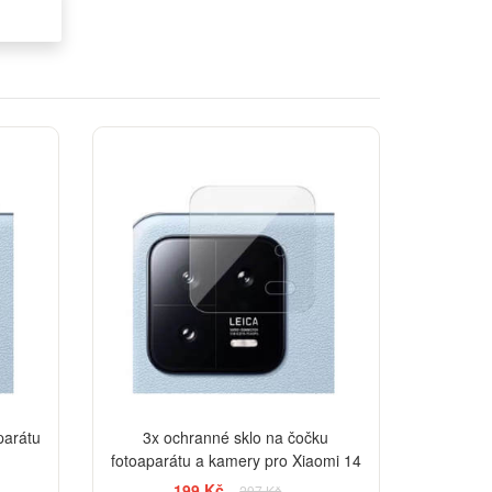
-33%
parátu
3x ochranné sklo na čočku
fotoaparátu a kamery pro Xiaomi 14
199 Kč
297 Kč