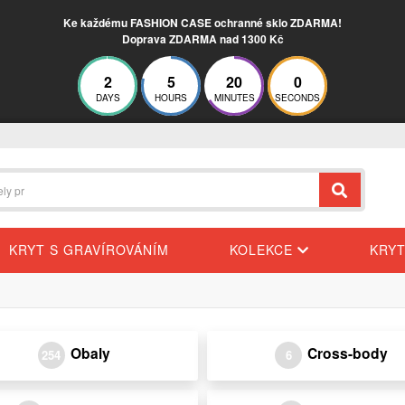
Ke každému FASHION CASE ochranné sklo ZDARMA!
Doprava ZDARMA nad 1300 Kč
2
5
20
0
DAYS
HOURS
MINUTES
SECONDS
KRYT S GRAVÍROVÁNÍM
KOLEKCE
KRY
Obaly
Cross-body
254
6