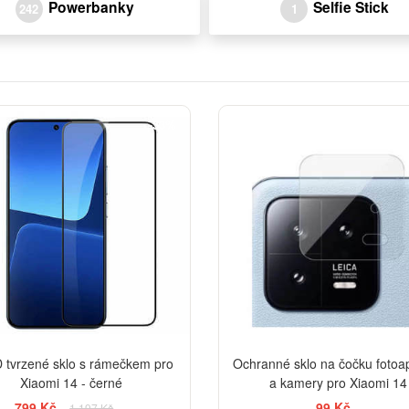
Powerbanky
Selfie Stick
242
1
-33%
 tvrzené sklo s rámečkem pro
Ochranné sklo na čočku fotoa
Xiaomi 14 - černé
a kamery pro Xiaomi 14
799 Kč
99 Kč
1 197 Kč