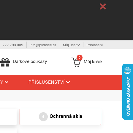
777 793 005
info@picasee.cz
Můj účet
Přihlášení
0
Dárkové poukazy
Můj košík
TY
PŘÍSLUŠENSTVÍ
Ochranná skla
4