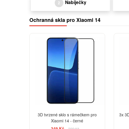
Nabíječky
2
Ochranná skla pro Xiaomi 14
-13%
3D tvrzené sklo s rámečkem pro
3x 3D
Xiaomi 14 - černé
349 Kč
399 Kč