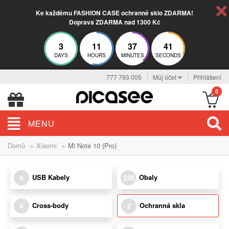
Ke každému FASHION CASE ochranné sklo ZDARMA!
Doprava ZDARMA nad 1300 Kč
3
11
37
40
DAYS
HOURS
MINUTES
SECONDS
777 793 005
Můj účet
Přihlášení
0
MENU
»
»
Domů
Xiaomi
Mi Note 10 (Pro)
USB Kabely
Obaly
6
238
Cross-body
Ochranná skla
6
2