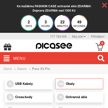
Ke každému FASHION CASE ochranné sklo ZDARMA!
Doprava ZDARMA nad 1300 Kč
2
3
22
48
DAYS
HOURS
MINUTES
SECONDS
777 793 005
Můj účet
Přihlášení
0
MENU
»
»
Domů
Xiaomi
Poco X3 Pro
USB Kabely
Obaly
6
238
Cross-body
Ochranná skla
6
14