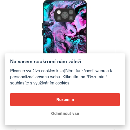
Na vašem soukromí nám záleží
Picasee využívá cookies k zajištění funkčnosti webu a k
personalizaci obsahu webu. Kliknutím na "Rozumím"
souhlasíte s využíváním cookies.
Rozumím
Obal pro Xiaomi Poco X3 Pro - Lean
od 390 Kč
Odmítnout vše