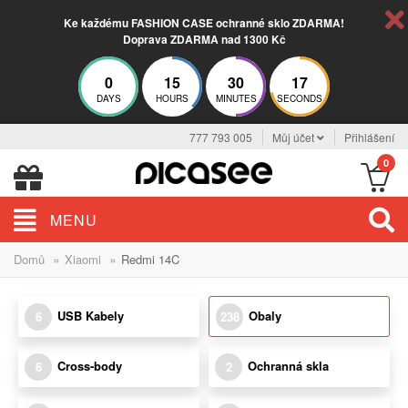
Ke každému FASHION CASE ochranné sklo ZDARMA!
Doprava ZDARMA nad 1300 Kč
0
15
30
16
DAYS
HOURS
MINUTES
SECONDS
777 793 005
Můj účet
Přihlášení
0
MENU
»
»
Domů
Xiaomi
Redmi 14C
USB Kabely
Obaly
6
238
Cross-body
Ochranná skla
6
2