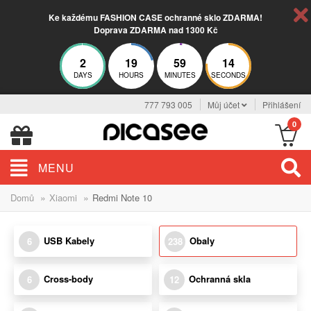
Ke každému FASHION CASE ochranné sklo ZDARMA!
Doprava ZDARMA nad 1300 Kč
2
19
59
13
DAYS
HOURS
MINUTES
SECONDS
777 793 005
Můj účet
Přihlášení
0
MENU
»
»
Domů
Xiaomi
Redmi Note 10
USB Kabely
Obaly
6
238
Cross-body
Ochranná skla
6
12