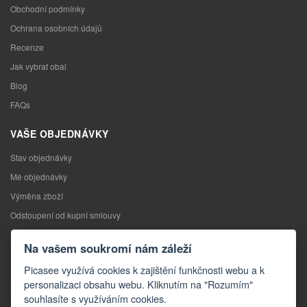
Obchodní podmínky
Ochrana osobních údajů
Recenze
Jak vybrat obal
Blog
FAQs
VAŠE OBJEDNÁVKY
Stav objednávky
Mé objednávky
Výměna zboží
Odstoupení od kupní smlouvy
Reklamace
Na vašem soukromí nám záleží
KONTAKTY
Picasee využívá cookies k zajištění funkčnosti webu a k
personalizaci obsahu webu. Kliknutím na "Rozumím"
Kontakty
souhlasíte s využíváním cookies.
Kontaktní formulář