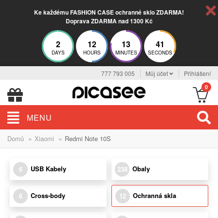
Ke každému FASHION CASE ochranné sklo ZDARMA!
Doprava ZDARMA nad 1300 Kč
2
12
13
41
DAYS
HOURS
MINUTES
SECONDS
777 793 005
Můj účet
Přihlášení
0
MENU
»
»
Domů
Xiaomi
Redmi Note 10S
USB Kabely
Obaly
6
238
Cross-body
Ochranná skla
6
12