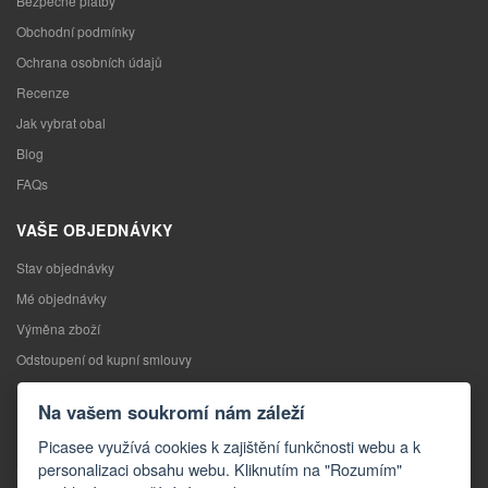
Bezpečné platby
Obchodní podmínky
Ochrana osobních údajů
Recenze
Jak vybrat obal
Blog
FAQs
VAŠE OBJEDNÁVKY
Stav objednávky
Mé objednávky
Výměna zboží
Odstoupení od kupní smlouvy
Reklamace
Na vašem soukromí nám záleží
KONTAKTY
Picasee využívá cookies k zajištění funkčnosti webu a k
personalizaci obsahu webu. Kliknutím na "Rozumím"
Kontakty