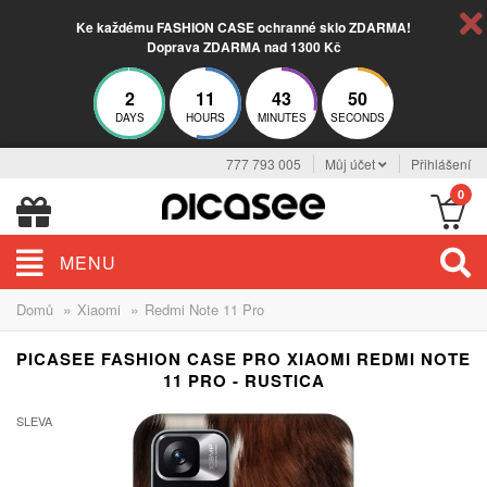
Ke každému FASHION CASE ochranné sklo ZDARMA!
Doprava ZDARMA nad 1300 Kč
2
11
43
49
DAYS
HOURS
MINUTES
SECONDS
777 793 005
Můj účet
Přihlášení
0
MENU
»
»
Domů
Xiaomi
Redmi Note 11 Pro
PICASEE FASHION CASE PRO XIAOMI REDMI NOTE
11 PRO - RUSTICA
SLEVA
-30%