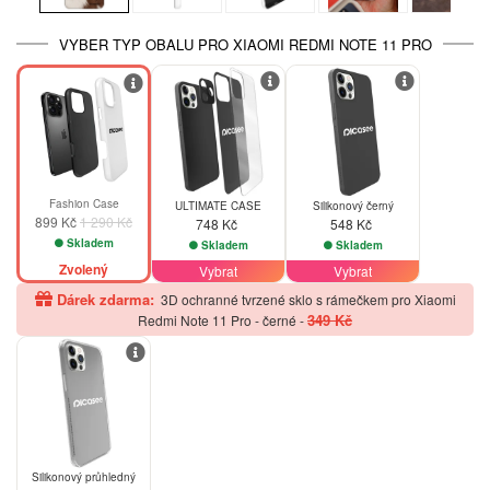
VYBER TYP OBALU PRO XIAOMI REDMI NOTE 11 PRO
-30%
Fashion Case
ULTIMATE CASE
Silikonový černý
899 Kč
1 290 Kč
748 Kč
548 Kč
Skladem
Skladem
Skladem
Zvolený
Vybrat
Vybrat
Dárek zdarma:
3D ochranné tvrzené sklo s rámečkem pro Xiaomi
349 Kč
Redmi Note 11 Pro - černé
-
Silikonový průhledný