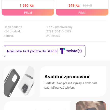
1 390 Kč
349 Kč
399 Kč
Přidat
Přidat
Doba dodání:
1 až 2 pracovní dny
Kód produktu:
2791130410-5529
Záruka:
24 měsíců
Kvalitní zpracování
Perfektní tvar, přesné výřezy a dokonalé
padnutí na váš telefon.