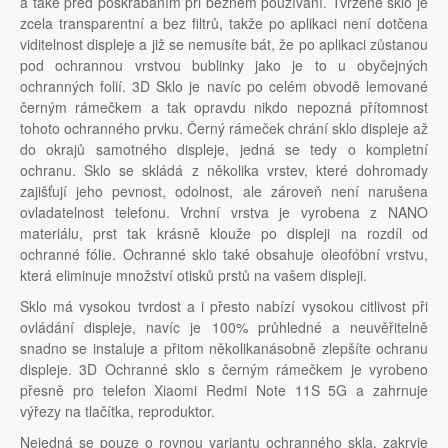
a také před poškrábáním při běžném používání. Tvrzené sklo je
zcela transparentní a bez filtrů, takže po aplikaci není dotčena
viditelnost displeje a již se nemusíte bát, že po aplikaci zůstanou
pod ochrannou vrstvou bublinky jako je to u obyčejných
ochranných folií. 3D Sklo je navíc po celém obvodě lemované
černým rámečkem a tak opravdu nikdo nepozná přítomnost
tohoto ochranného prvku. Černý rámeček chrání sklo displeje až
do okrajů samotného displeje, jedná se tedy o kompletní
ochranu. Sklo se skládá z několika vrstev, které dohromady
zajišťují jeho pevnost, odolnost, ale zároveň není narušena
ovladatelnost telefonu. Vrchní vrstva je vyrobena z NANO
materiálu, prst tak krásně klouže po displeji na rozdíl od
ochranné fólie. Ochranné sklo také obsahuje oleofóbní vrstvu,
která eliminuje množství otisků prstů na vašem displeji.
Sklo má vysokou tvrdost a i přesto nabízí vysokou citlivost při
ovládání displeje, navíc je 100% průhledné a neuvěřitelně
snadno se instaluje a přitom několikanásobně zlepšíte ochranu
displeje. 3D Ochranné sklo s černým rámečkem je vyrobeno
přesně pro telefon Xiaomi Redmi Note 11S 5G a zahrnuje
výřezy na tlačítka, reproduktor.
Nejedná se pouze o rovnou variantu ochranného skla, zakryje