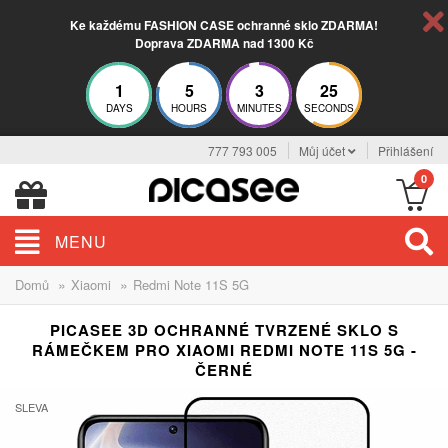
Ke každému FASHION CASE ochranné sklo ZDARMA!
Doprava ZDARMA nad 1300 Kč
1
5
3
25
DAYS
HOURS
MINUTES
SECONDS
777 793 005
Můj účet
Přihlášení
0
MENU
»
»
Domů
Xiaomi
Redmi Note 11S 5G
PICASEE 3D OCHRANNÉ TVRZENÉ SKLO S
RÁMEČKEM PRO XIAOMI REDMI NOTE 11S 5G -
ČERNÉ
SLEVA
-13%