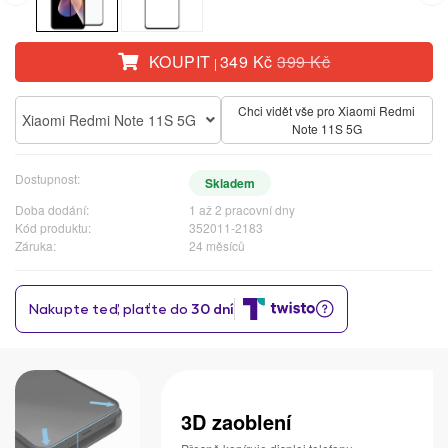
KOUPIT
349 Kč
399 Kč
|
Chci vidět vše pro Xiaomi Redmi
Xiaomi Redmi Note 11S 5G
Note 11S 5G
Dostupnost:
Skladem
Doba dodání:
1 až 2 pracovní dny
Kód produktu:
352011-2183
Záruka:
24 měsíců
3D zaoblení