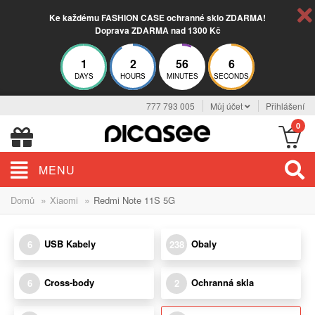
Ke každému FASHION CASE ochranné sklo ZDARMA!
Doprava ZDARMA nad 1300 Kč
1
2
56
5
DAYS
HOURS
MINUTES
SECONDS
777 793 005
Můj účet
Přihlášení
0
MENU
»
»
Domů
Xiaomi
Redmi Note 11S 5G
USB Kabely
Obaly
6
238
Cross-body
Ochranná skla
6
2