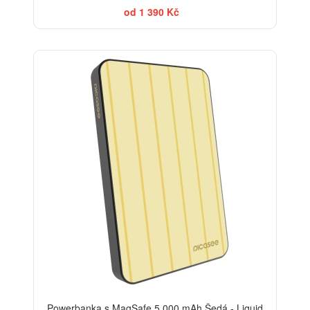
od 1 390 Kč
Powerbanka s MagSafe 5 000 mAh Šedá - Liquid