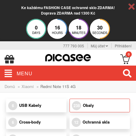
Ke každému FASHION CASE ochranné sklo ZDARMA!
Doprava ZDARMA nad 1300 Kč
0
16
18
29
DAYS
HOURS
MINUTES
SECONDS
777 793 005
Můj účet
Přihlášení
0
MENU
»
»
Domů
Xiaomi
Redmi Note 11S 4G
USB Kabely
Obaly
6
238
Cross-body
Ochranná skla
6
12