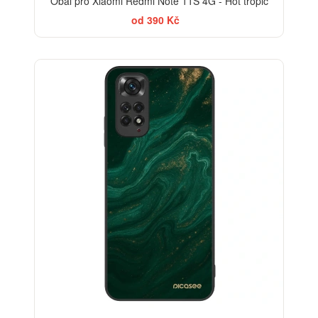
Obal pro Xiaomi Redmi Note 11S 4G - Hot tropic
od 390 Kč
BESTSELLER