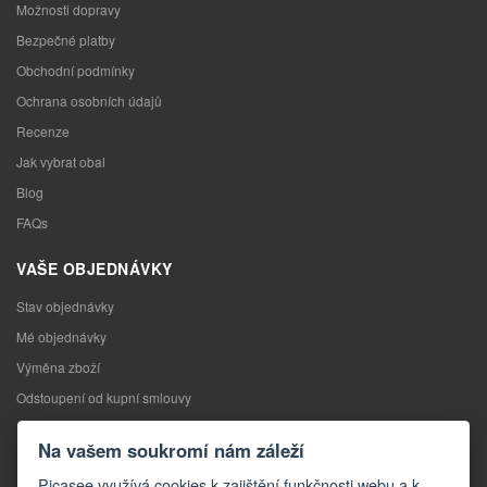
Možnosti dopravy
Bezpečné platby
Obchodní podmínky
Ochrana osobních údajů
Recenze
Jak vybrat obal
Blog
FAQs
VAŠE OBJEDNÁVKY
Stav objednávky
Mé objednávky
Výměna zboží
Odstoupení od kupní smlouvy
Reklamace
Na vašem soukromí nám záleží
KONTAKTY
Picasee využívá cookies k zajištění funkčnosti webu a k