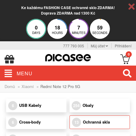
Ke každému FASHION CASE ochranné sklo ZDARMA!
Doprava ZDARMA nad 1300 Kč
0
18
7
59
DAYS
HOURS
MINUTES
SECONDS
777 793 005
Můj účet
Přihlášení
0
MENU
»
»
Domů
Xiaomi
Redmi Note 12 Pro 5G
USB Kabely
Obaly
6
254
Cross-body
Ochranná skla
6
13