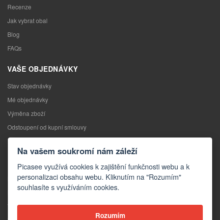
Recenze
Jak vybrat obal
Blog
FAQs
VAŠE OBJEDNÁVKY
Stav objednávky
Mé objednávky
Výměna zboží
Odstoupení od kupní smlouvy
Reklamace
Na vašem soukromí nám záleží
KONTAKTY
Picasee využívá cookies k zajištění funkčnosti webu a k
personalizaci obsahu webu. Kliknutím na "Rozumím"
Kontakty
souhlasíte s využíváním cookies.
Kontaktní formulář
Velkoobchod
Rozumím
Média o nás