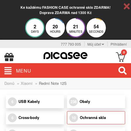
Ke každému FASHION CASE ochranné sklo ZDARMA!
Doprava ZDARMA nad 1300 Kč
2
20
21
53
DAYS
HOURS
MINUTES
SECONDS
777 793 005
Můj účet
Přihlášení
0
MENU
»
»
Domů
Xiaomi
Redmi Note 12S
USB Kabely
Obaly
6
238
Cross-body
Ochranná skla
6
10