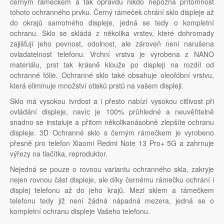
černým rámečkem a tak opravdu nikdo nepozná přítomnost
tohoto ochranného prvku. Černý rámeček chrání sklo displeje až
do okrajů samotného displeje, jedná se tedy o kompletní
ochranu. Sklo se skládá z několika vrstev, které dohromady
zajišťují jeho pevnost, odolnost, ale zároveň není narušena
ovladatelnost telefonu. Vrchní vrstva je vyrobena z NANO
materiálu, prst tak krásně klouže po displeji na rozdíl od
ochranné fólie. Ochranné sklo také obsahuje oleofóbní vrstvu,
která eliminuje množství otisků prstů na vašem displeji.
Sklo má vysokou tvrdost a i přesto nabízí vysokou citlivost při
ovládání displeje, navíc je 100% průhledné a neuvěřitelně
snadno se instaluje a přitom několikanásobně zlepšíte ochranu
displeje. 3D Ochranné sklo s černým rámečkem je vyrobeno
přesně pro telefon Xiaomi Redmi Note 13 Pro+ 5G a zahrnuje
výřezy na tlačítka, reproduktor.
Nejedná se pouze o rovnou variantu ochranného skla, zakryje
nejen rovnou část displeje, ale díky černému rámečku ochrání i
displej telefonu až do jeho krajů. Mezi sklem a rámečkem
telefonu tedy již není žádná nápadná mezera, jedná se o
kompletní ochranu displeje Vašeho telefonu.