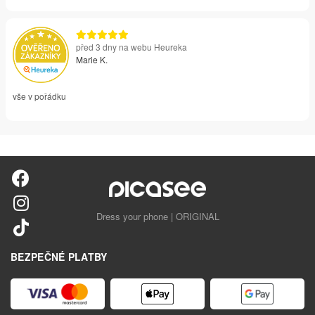
před 3 dny na webu Heureka
Marie K.
vše v pořádku
Dress your phone | ORIGINAL
BEZPEČNÉ PLATBY