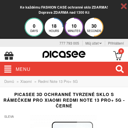
Ke každému FASHION CASE ochranné sklo ZDARMA!
Doprava ZDARMA nad 1300 Kč
0
18
10
29
DAYS
HOURS
MINUTES
SECONDS
777 793 005
Můj účet
Přihlášení
0
MENU
»
»
Domů
Xiaomi
Redmi Note 13 Pro+ 5G
PICASEE 3D OCHRANNÉ TVRZENÉ SKLO S
RÁMEČKEM PRO XIAOMI REDMI NOTE 13 PRO+ 5G -
ČERNÉ
SLEVA
-13%