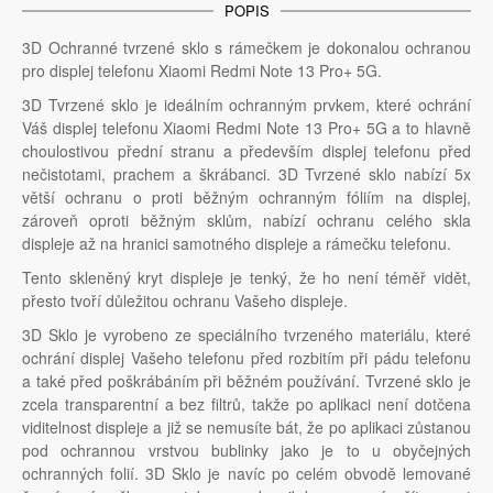
POPIS
3D Ochranné tvrzené sklo s rámečkem je dokonalou ochranou
pro displej telefonu Xiaomi Redmi Note 13 Pro+ 5G.
3D Tvrzené sklo je ideálním ochranným prvkem, které ochrání
Váš displej telefonu Xiaomi Redmi Note 13 Pro+ 5G a to hlavně
choulostivou přední stranu a především displej telefonu před
nečistotami, prachem a škrábanci. 3D Tvrzené sklo nabízí 5x
větší ochranu o proti běžným ochranným fóliím na displej,
zároveň oproti běžným sklům, nabízí ochranu celého skla
displeje až na hranici samotného displeje a rámečku telefonu.
Tento skleněný kryt displeje je tenký, že ho není téměř vidět,
přesto tvoří důležitou ochranu Vašeho displeje.
3D Sklo je vyrobeno ze speciálního tvrzeného materiálu, které
ochrání displej Vašeho telefonu před rozbitím při pádu telefonu
a také před poškrábáním při běžném používání. Tvrzené sklo je
zcela transparentní a bez filtrů, takže po aplikaci není dotčena
viditelnost displeje a již se nemusíte bát, že po aplikaci zůstanou
pod ochrannou vrstvou bublinky jako je to u obyčejných
ochranných folií. 3D Sklo je navíc po celém obvodě lemované