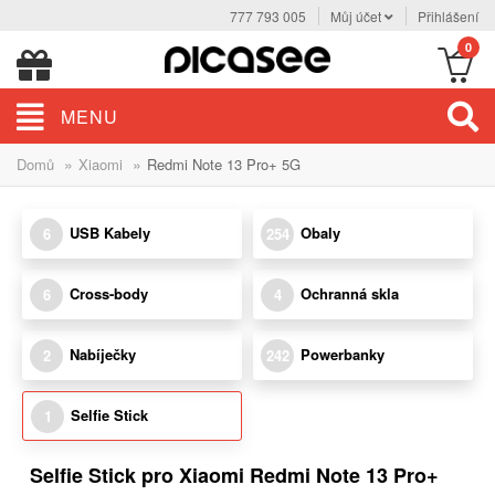
777 793 005
Můj účet
Přihlášení
0
MENU
»
»
Domů
Xiaomi
Redmi Note 13 Pro+ 5G
USB Kabely
Obaly
6
254
Cross-body
Ochranná skla
6
4
Nabíječky
Powerbanky
2
242
Selfie Stick
1
Selfie Stick pro Xiaomi Redmi Note 13 Pro+