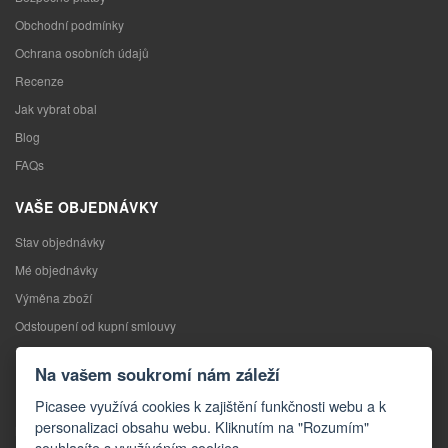
Obchodní podmínky
Ochrana osobních údajů
Recenze
Jak vybrat obal
Blog
FAQs
VAŠE OBJEDNÁVKY
Stav objednávky
Mé objednávky
Výměna zboží
Odstoupení od kupní smlouvy
Reklamace
Na vašem soukromí nám záleží
KONTAKTY
Picasee využívá cookies k zajištění funkčnosti webu a k
personalizaci obsahu webu. Kliknutím na "Rozumím"
Kontakty
souhlasíte s využíváním cookies.