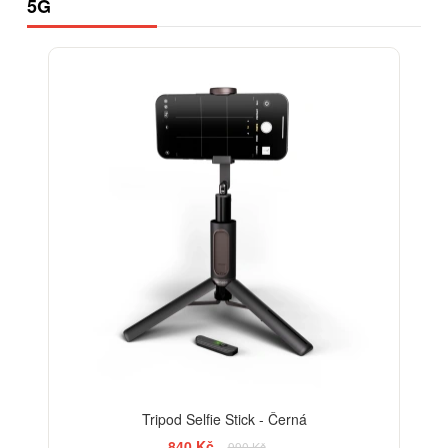
5G
-15%
Tripod Selfie Stick - Černá
840 Kč
990 Kč