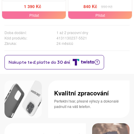
1 390 Kč
840 Kč
990 Kč
Přidat
Přidat
Doba dodání:
1 až 2 pracovní dny
Kód produktu:
4131130237-5521
Záruka:
24 měsíců
Kvalitní zpracování
Perfektní tvar, přesné výřezy a dokonalé
padnutí na váš telefon.