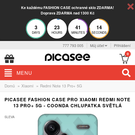
Ke každému FASHION CASE ochranné sklo ZDARMA!
Doprava ZDARMA nad 1300 Kč
3
23
41
13
DAYS
HOURS
MINUTES
SECONDS
777 793 005
Můj účet
Přihlášení
0
MENU
»
»
Domů
Xiaomi
Redmi Note 13 Pro+ 5G
PICASEE FASHION CASE PRO XIAOMI REDMI NOTE
13 PRO+ 5G - COONDA CHLUPATKA SVĚTLÁ
SLEVA
-30%