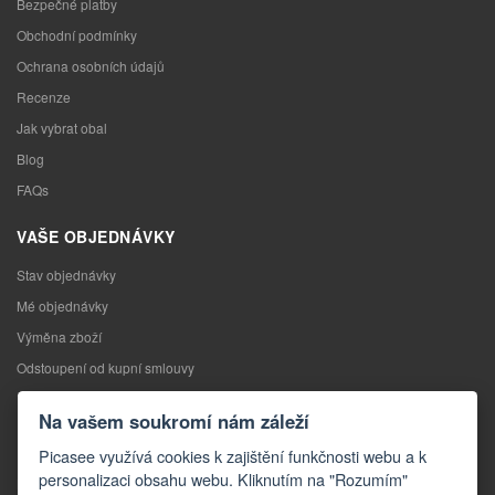
Bezpečné platby
Obchodní podmínky
Ochrana osobních údajů
Recenze
Jak vybrat obal
Blog
FAQs
VAŠE OBJEDNÁVKY
Stav objednávky
Mé objednávky
Výměna zboží
Odstoupení od kupní smlouvy
Reklamace
Na vašem soukromí nám záleží
KONTAKTY
Picasee využívá cookies k zajištění funkčnosti webu a k
personalizaci obsahu webu. Kliknutím na "Rozumím"
Kontakty