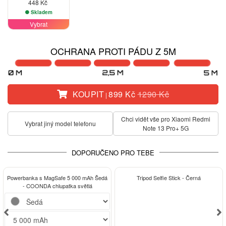
448 Kč
Skladem
Vybrat
OCHRANA PROTI PÁDU Z 5M
KOUPIT
899 Kč
1290 Kč
|
Chci vidět vše pro Xiaomi Redmi
Vybrat jiný model telefonu
Note 13 Pro+ 5G
DOPORUČENO PRO TEBE
-15%
Powerbanka s MagSafe 5 000 mAh Šedá
Tripod Selfie Stick - Černá
- COONDA chlupatka světlá