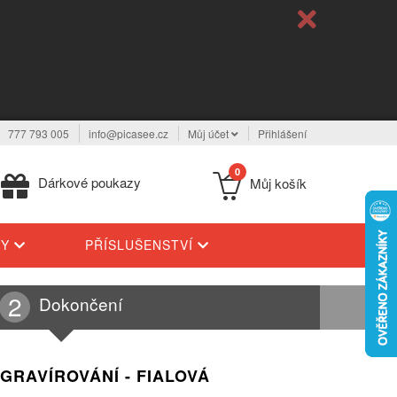
777 793 005
info@picasee.cz
Můj účet
Přihlášení
0
Dárkové poukazy
Můj košík
TY
PŘÍSLUŠENSTVÍ
Dokončení
 GRAVÍROVÁNÍ - FIALOVÁ