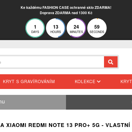
Ke každému FASHION CASE ochranné sklo ZDARMA!
Doprava ZDARMA nad 1300 Kč
1
13
24
57
DAYS
HOURS
MINUTES
SECONDS
KRYT S GRAVÍROVÁNÍM
KOLEKCE
KRY
nu
A XIAOMI REDMI NOTE 13 PRO+ 5G - VLASTNÍ