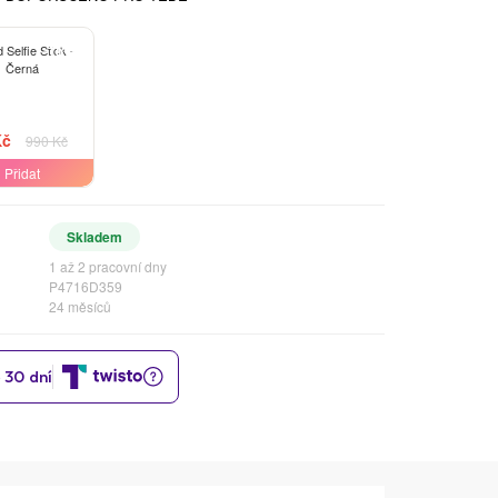
-15%
 Selfie Stick -
Černá
Kč
990 Kč
Přidat
Skladem
1 až 2 pracovní dny
P4716D359
24 měsíců