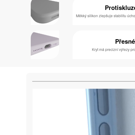
Protisklu
Měkký silikon zlepšuje stabilitu úcho
Přesné
Kryt má precizní výřezy pro