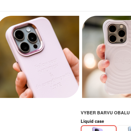
VYBER BARVU OBALU P
Liquid case
-29%
-29%