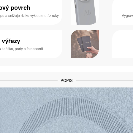
zový povrch
pu a snižuje riziko vyklouznutí z ruky
Vygrav
 výřezy
 tlačítka, porty a fotoaparát
POPIS