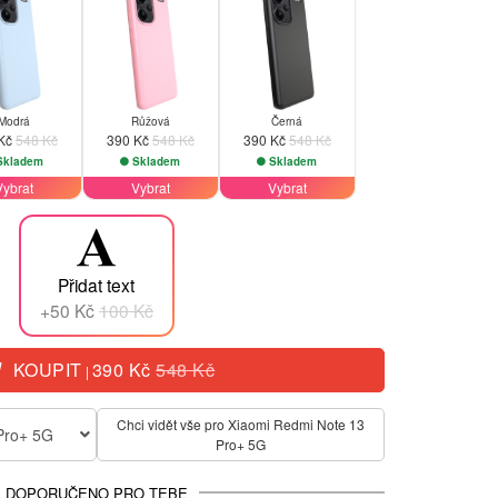
Modrá
Růžová
Černá
 Kč
548 Kč
390 Kč
548 Kč
390 Kč
548 Kč
kladem
Skladem
Skladem
Vybrat
Vybrat
Vybrat
Přidat text
+50 Kč
100 Kč
KOUPIT
390 Kč
548 Kč
|
Chci vidět vše pro Xiaomi Redmi Note 13
Pro+ 5G
Pro+ 5G
DOPORUČENO PRO TEBE