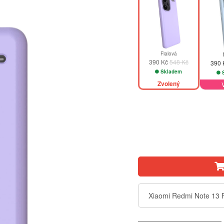
Fialová
390 Kč
548 Kč
390
Skladem
S
Zvolený
Xiaomi Redmi Note 13 