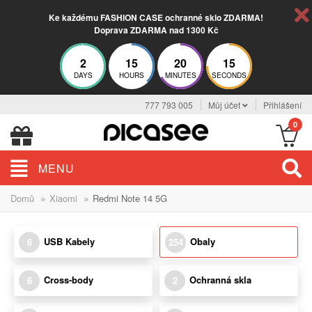
Ke každému FASHION CASE ochranné sklo ZDARMA!
Doprava ZDARMA nad 1300 Kč
2
15
20
14
DAYS
HOURS
MINUTES
SECONDS
777 793 005
Můj účet
Přihlášení
0
MENU
»
»
Domů
Xiaomi
Redmi Note 14 5G
USB Kabely
Obaly
6
254
Cross-body
Ochranná skla
6
2