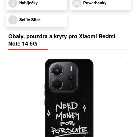
Nabíječky
Powerbanky
2
242
Selfie Stick
1
Obaly, pouzdra a kryty pro Xiaomi Redmi
Note 14 5G
BESTSELLER
-30%