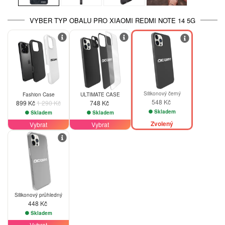
VYBER TYP OBALU PRO XIAOMI REDMI NOTE 14 5G
-30%
Silikonový černý
Fashion Case
ULTIMATE CASE
548 Kč
899 Kč
1 290 Kč
748 Kč
Skladem
Skladem
Skladem
Zvolený
Vybrat
Vybrat
Silikonový průhledný
448 Kč
Skladem
Vybrat