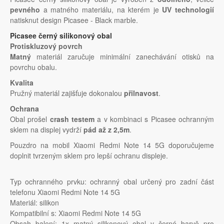
pevného
a matného materiálu, na kterém je
UV technologií
natisknut design Picasee - Black marble.
Picasee černý silikonový obal
Protiskluzový povrch
Matný
materiál zaručuje minimální zanechávání otisků na
povrchu obalu.
Kvalita
Pružný materiál zajišťuje dokonalou
přilnavost
.
Ochrana
Obal prošel
crash testem
a v kombinaci s Picasee ochranným
sklem na displej vydrží
pád až z 2,5m
.
Pouzdro na mobil Xiaomi Redmi Note 14 5G doporučujeme
doplnit tvrzeným sklem pro lepší ochranu displeje.
Typ ochranného prvku: ochranný obal určený pro zadní část
telefonu Xiaomi Redmi Note 14 5G
Materiál: silikon
Kompatibilní s: Xiaomi Redmi Note 14 5G
Obsah balení: 1x matný silikonový obal v černé barvě pro