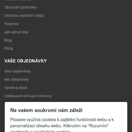
Obchodní podmínky
Ochrana osobních údajů
Recenze
Jak vybrat obal
Blog
FAQs
VAŠE OBJEDNÁVKY
Stav objednávky
Mé objednávky
Výměna zboží
Odstoupení od kupní smlouvy
Reklamace
Na vašem soukromí nám záleží
KONTAKTY
Picasee využívá cookies k zajištění funkčnosti webu a k
personalizaci obsahu webu. Kliknutím na "Rozumím"
Kontakty
souhlasíte s využíváním cookies.