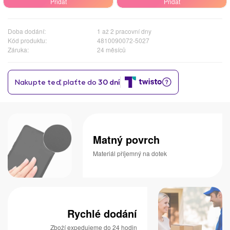
Přidat
Přidat
Doba dodání:
1 až 2 pracovní dny
Kód produktu:
4810090072-5027
Záruka:
24 měsíců
Matný povrch
Materiál příjemný na dotek
Rychlé dodání
Zboží expedujeme do 24 hodin