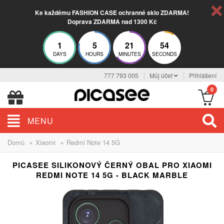
Ke každému FASHION CASE ochranné sklo ZDARMA!
Doprava ZDARMA nad 1300 Kč
1
5
21
53
DAYS
HOURS
MINUTES
SECONDS
777 793 005
Můj účet
Přihlášení
0
MENU
»
»
Domů
Xiaomi
Redmi Note 14 5G
PICASEE SILIKONOVÝ ČERNÝ OBAL PRO XIAOMI
REDMI NOTE 14 5G - BLACK MARBLE
ELEGANCE