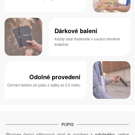
Dárkové balení
Každý obal dostanete v luxusní dřevěné
krabičce
Odolné provedení
Ochrání telefon při pádu z výšky až 2,5 metru
POPIS
Picasee černý silikonový obal je vyroben z
odolného
, velice