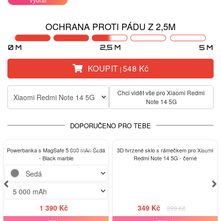
OCHRANA PROTI PÁDU Z 2,5M
KOUPIT
548 Kč
|
Chci vidět vše pro Xiaomi Redmi
Xiaomi Redmi Note 14 5G
Note 14 5G
DOPORUČENO PRO TEBE
ELEGANCE
-13%
Powerbanka s MagSafe 5 000 mAh Šedá
3D tvrzené sklo s rámečkem pro Xiaomi
- Black marble
Redmi Note 14 5G - černé
1 390 Kč
349 Kč
399 Kč