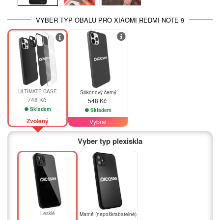
VYBER TYP OBALU PRO XIAOMI REDMI NOTE 9
ULTIMATE CASE
Silikonový černý
748 Kč
548 Kč
Skladem
Skladem
Zvolený
Vybrat
Vyber typ plexiskla
Lesklé
Matné (nepoškrabatelné)