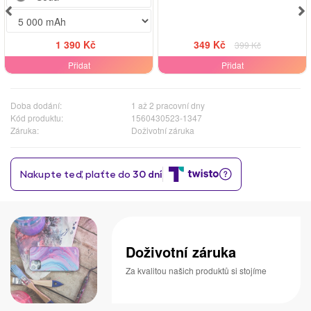
1 390 Kč
349 Kč
399 Kč
Přidat
Přidat
Doba dodání:
1 až 2 pracovní dny
Kód produktu:
1560430523-1347
Záruka:
Doživotní záruka
Doživotní záruka
Za kvalitou našich produktů si stojíme