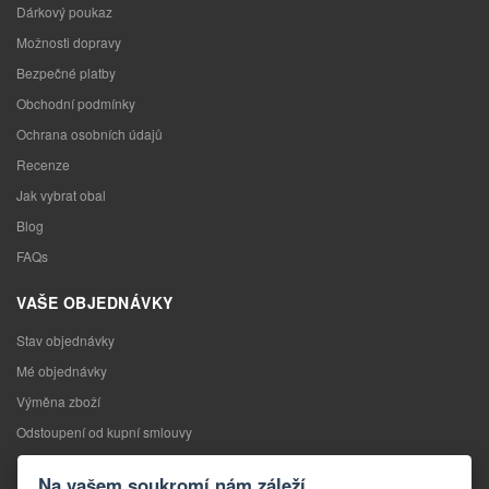
Dárkový poukaz
Možnosti dopravy
Bezpečné platby
Obchodní podmínky
Ochrana osobních údajů
Recenze
Jak vybrat obal
Blog
FAQs
VAŠE OBJEDNÁVKY
Stav objednávky
Mé objednávky
Výměna zboží
Odstoupení od kupní smlouvy
Reklamace
Na vašem soukromí nám záleží