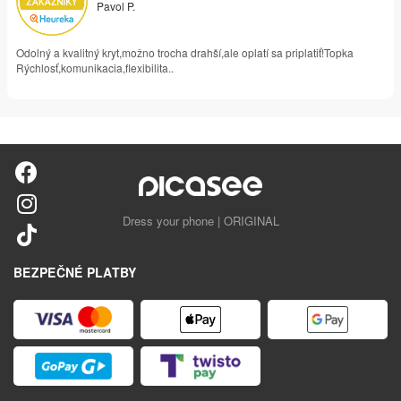
Pavol P.
Odolný a kvalitný kryt,možno trocha drahší,ale oplatí sa priplatiť!Topka
Rýchlosť,komunikacia,flexibilita..
Dress your phone | ORIGINAL
BEZPEČNÉ PLATBY