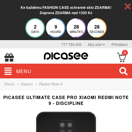
Ke každému FASHION CASE ochranné sklo ZDARMA!
Doprava ZDARMA nad 1300 Kč
2
9
28
27
DAYS
HOURS
MINUTES
SECONDS
777 793 005
Můj účet
Přihlášení
0
MENU
»
»
Domů
Xiaomi
Redmi Note 9
PICASEE ULTIMATE CASE PRO XIAOMI REDMI NOTE
9 - DISCIPLINE