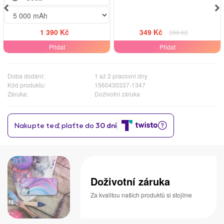
1 390 Kč
349 Kč
399 Kč
Přidat
Přidat
Doba dodání:
1 až 2 pracovní dny
Kód produktu:
1560430337-1347
Záruka:
Doživotní záruka
Doživotní záruka
Za kvalitou našich produktů si stojíme