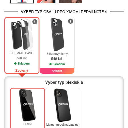
VYBER TYP OBALU PRO XIAOMI REDMI NOTE 9
ULTIMATE CASE
Silikonový černý
748 Kč
548 Kč
Skladem
Skladem
Zvolený
Vybrat
Vyber typ plexiskla
Lesklé
Matné (nepoškrabatelné)