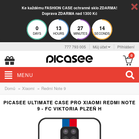
Ke každému FASHION CASE ochranné sklo ZDARMA!
Doprava ZDARMA nad 1300 Kč
0
13
27
13
DAYS
HOURS
MINUTES
SECONDS
777 793 005
Můj účet
Přihlášení
0
MENU
»
»
Domů
Xiaomi
Redmi Note 9
PICASEE ULTIMATE CASE PRO XIAOMI REDMI NOTE
9 - FC VIKTORIA PLZEŇ H