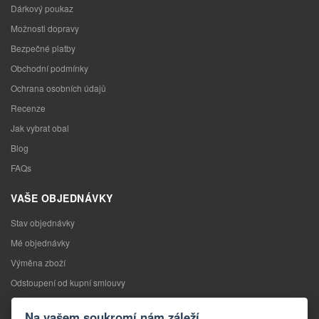
Dárkový poukaz
Možnosti dopravy
Bezpečné platby
Obchodní podmínky
Ochrana osobních údajů
Recenze
Jak vybrat obal
Blog
FAQs
VAŠE OBJEDNÁVKY
Stav objednávky
Mé objednávky
Výměna zboží
Odstoupení od kupní smlouvy
Reklamace
Na vašem soukromí nám záleží