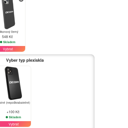
likonový černý
548 Kč
Skladem
Vybrat
Vyber typ plexiskla
tné (nepoškrabatelné)
+100 Kč
Skladem
Vybrat