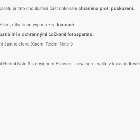
parátu je tato choulostivá část dokonale
chráněna proti poškození.
vzhled, díky tomu vypadá kryt
luxusně.
atibilní s ochrannými čočkami fotoaparátu.
í část telefonu Xiaomi Redmi Note 9
Redmi Note 9 s designem Picasee - new logo - white v luxusní dřevě