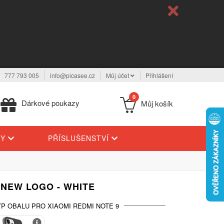
777 793 005
info@picasee.cz
Můj účet
Přihlášení
0
Dárkové poukazy
Můj košík
TY
PŘÍSLUŠENSTVÍ
 NEW LOGO - WHITE
P OBALU PRO XIAOMI REDMI NOTE 9