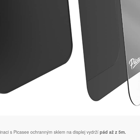
naci s Picasee ochranným sklem na displej vydrží
pád až z 5m.