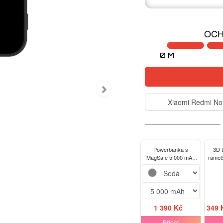
OCH
Xiaomi Redmi No
Powerbanka s
3D 
MagSafe 5 000 mAh
rámeč
Šedá - Picasee - new
Redmi
logo - white
1 390 Kč
349 
Přidat