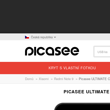
Česká republika
KRYT S VLASTNÍ FOTKOU
»
»
»
Domů
Xiaomi
Redmi Note 9
Picasee ULTIMATE CAS
PICASEE ULTIMATE