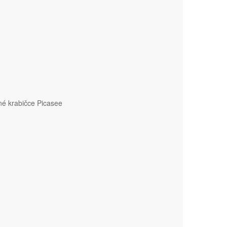
né krabičce Picasee