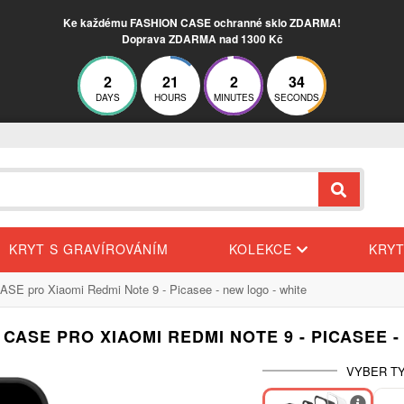
Ke každému FASHION CASE ochranné sklo ZDARMA!
Doprava ZDARMA nad 1300 Kč
2
21
2
33
DAYS
HOURS
MINUTES
SECONDS
KRYT S GRAVÍROVÁNÍM
KOLEKCE
KRY
E pro Xiaomi Redmi Note 9 - Picasee - new logo - white
 CASE PRO XIAOMI REDMI NOTE 9 - PICASEE -
VYBER TY