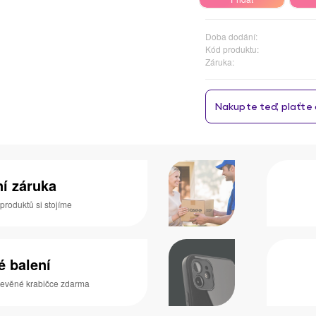
Doba dodání:
Kód produktu:
Záruka:
ní záruka
 produktů si stojíme
é balení
dřevěné krabičce zdarma