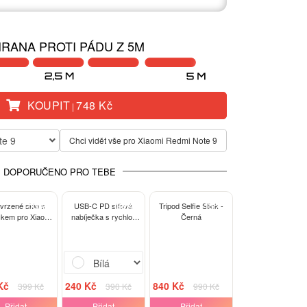
RANA PROTI PÁDU Z 5M
KOUPIT
748 Kč
|
te 9
Chci vidět vše pro Xiaomi Redmi Note 9
DOPORUČENO PRO TEBE
-13%
-38%
-15%
tvrzené sklo s
USB-C PD síťová
Tripod Selfie Stick -
kem pro Xiaomi
nabíječka s rychlo-
Černá
 Note 9 - černé
nabíjením 20W - Bílá
Kč
240 Kč
840 Kč
399 Kč
390 Kč
990 Kč
Přidat
Přidat
Přidat