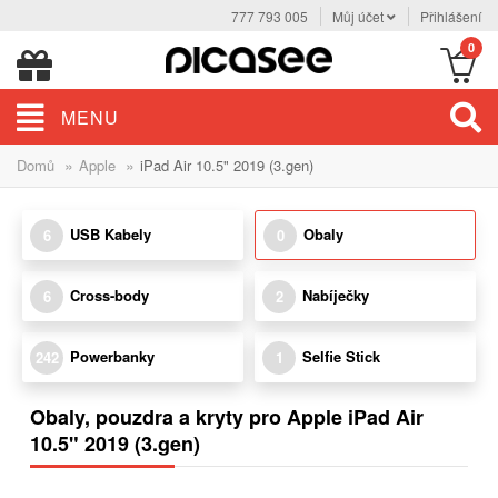
777 793 005
Můj účet
Přihlášení
0
MENU
»
»
Domů
Apple
iPad Air 10.5" 2019 (3.gen)
USB Kabely
Obaly
6
0
Cross-body
Nabíječky
6
2
Powerbanky
Selfie Stick
242
1
Obaly, pouzdra a kryty pro Apple iPad Air
10.5" 2019 (3.gen)