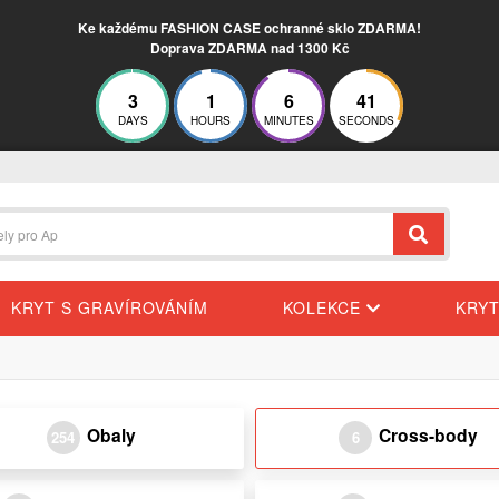
Ke každému FASHION CASE ochranné sklo ZDARMA!
Doprava ZDARMA nad 1300 Kč
3
1
6
41
DAYS
HOURS
MINUTES
SECONDS
KRYT S GRAVÍROVÁNÍM
KOLEKCE
KRY
Obaly
Cross-body
254
6