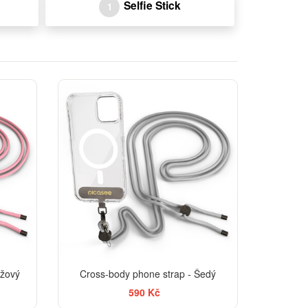
Selfie Stick
1
ůžový
Cross-body phone strap - Šedý
590 Kč