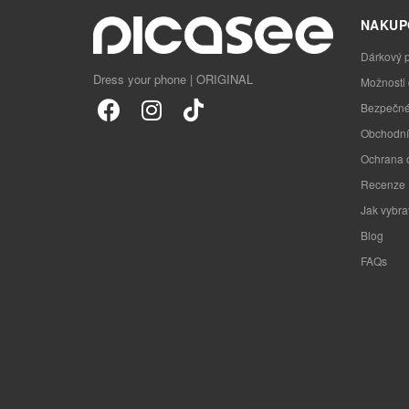
NAKUP
Dárkový 
Dress your phone | ORIGINAL
Možnosti
Bezpečné
Obchodní
Ochrana 
Recenze
Jak vybra
Blog
FAQs