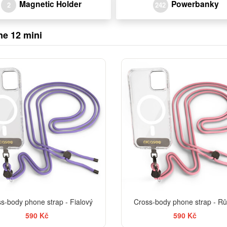
Magnetic Holder
Powerbanky
2
242
ne 12 mini
s-body phone strap - Fialový
Cross-body phone strap - R
590 Kč
590 Kč