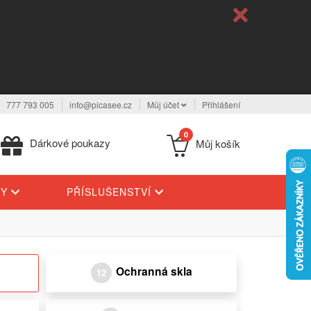
777 793 005
info@picasee.cz
Můj účet
Přihlášení
0
Dárkové poukazy
Můj košík
TY
PŘÍSLUŠENSTVÍ
Ochranná skla
12