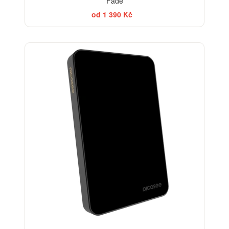
Fade
od 1 390 Kč
BESTSELLER