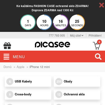
Ke každému FASHION CASE ochranné sklo ZDARMA!
Doprava ZDARMA nad 1300 Kč
1
10
16
24
DAYS
HOURS
MINUTES
SECONDS
777 793 005
Můj účet
Přihlášení
0
MENU
»
»
Domů
Apple
iPhone 12 mini
USB Kabely
Obaly
6
254
Cross-body
Ochranná skla
6
12