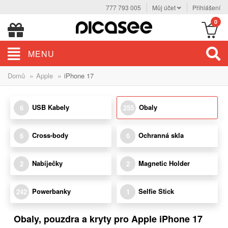
777 793 005
Můj účet
Přihlášení
0
MENU
»
»
Domů
Apple
iPhone 17
USB Kabely
Obaly
6
255
Cross-body
Ochranná skla
6
6
Nabíječky
Magnetic Holder
2
2
Powerbanky
Selfie Stick
242
1
Obaly, pouzdra a kryty pro Apple iPhone 17