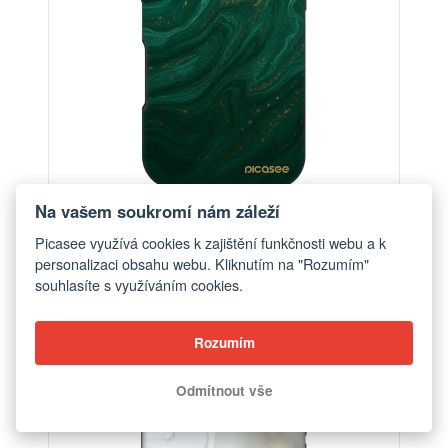
Na vašem soukromí nám záleží
Obal pro Apple iPhone 17 - Green
Picasee využívá cookies k zajištění funkčnosti webu a k
od 448 Kč
personalizaci obsahu webu. Kliknutím na "Rozumím"
souhlasíte s využíváním cookies.
ELEGANCE
Rozumím
-30%
Odmítnout vše