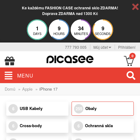
Ke každému FASHION CASE ochranné sklo ZDARMA!
Doprava ZDARMA nad 1300 Kč
1
9
34
8
DAYS
HOURS
MINUTES
SECONDS
777 793 005
Můj účet
Přihlášení
0
MENU
»
»
Domů
Apple
iPhone 17
USB Kabely
Obaly
6
255
Cross-body
Ochranná skla
6
6