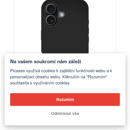
-30%
Na vašem soukromí nám záleží
Picasee využívá cookies k zajištění funkčnosti webu a k
personalizaci obsahu webu. Kliknutím na "Rozumím"
souhlasíte s využíváním cookies.
Rozumím
Obal pro Apple iPhone 17 - Discipline
od 448 Kč
Odmítnout vše