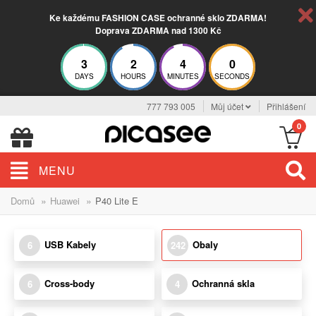
Ke každému FASHION CASE ochranné sklo ZDARMA!
Doprava ZDARMA nad 1300 Kč
3
2
3
59
DAYS
HOURS
MINUTES
SECONDS
777 793 005
Můj účet
Přihlášení
0
MENU
»
»
Domů
Huawei
P40 Lite E
USB Kabely
Obaly
6
242
Cross-body
Ochranná skla
6
4