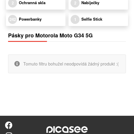
Ochranná skla
Nabíječky
2
2
Powerbanky
Selfie Stick
242
1
Pásky pro Motorola Moto G34 5G
Tomuto filtru bohužel neodpovídá žádný produkt :(