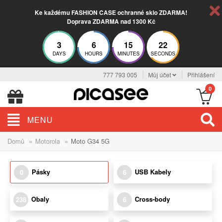
Ke každému FASHION CASE ochranné sklo ZDARMA!
Doprava ZDARMA nad 1300 Kč
3
6
15
22
DAYS
HOURS
MINUTES
SECONDS
777 793 005
Můj účet
Přihlášení
0
MENU
»
»
Domů
Motorola
Moto G34 5G
Pásky
USB Kabely
0
6
Obaly
Cross-body
238
6