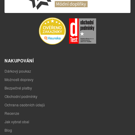
NAKUPOVÁNÍ
Dárkový poukaz
Možnosti dopravy
Bezpečné platby
Obchodní podmínky
Ochrana osobních údajů
Recenze
Jak vybrat obal
Blog