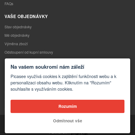
FAQs
VAŠE OBJEDNÁVKY
Stav objednávky
Mé objednávky
Výměna zboží
Odstoupení od kupní smlouvy
Reklamace
Na vašem soukromí nám záleží
KONTAKTY
Picasee využívá cookies k zajištění funkčnosti webu a k
personalizaci obsahu webu. Kliknutím na "Rozumím"
Kontakty
souhlasíte s využíváním cookies.
Kontaktní formulář
Velkoobchod
Rozumím
Média o nás
Odmítnout vše
Copyright © 2026 Picasee
Partner of: