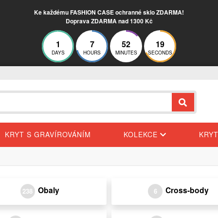
Ke každému FASHION CASE ochranné sklo ZDARMA!
Doprava ZDARMA nad 1300 Kč
1
7
52
19
DAYS
HOURS
MINUTES
SECONDS
KRYT S GRAVÍROVÁNÍM
KOLEKCE
KRY
Obaly
Cross-body
238
6