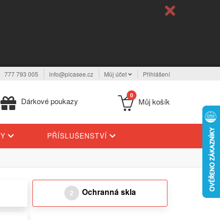
777 793 005
info@picasee.cz
Můj účet
Přihlášení
0
Dárkové poukazy
Můj košík
TY
PŘÍSLUŠENSTVÍ
Ochranná skla
2