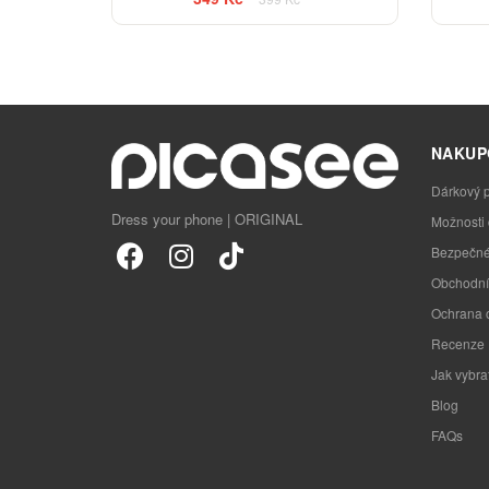
NAKUP
Dárkový 
Dress your phone | ORIGINAL
Možnosti
Bezpečné
Obchodní
Ochrana 
Recenze
Jak vybra
Blog
FAQs