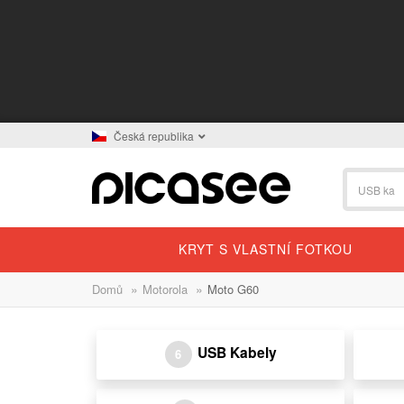
Česká republika
KRYT S VLASTNÍ FOTKOU
»
»
Domů
Motorola
Moto G60
USB Kabely
6