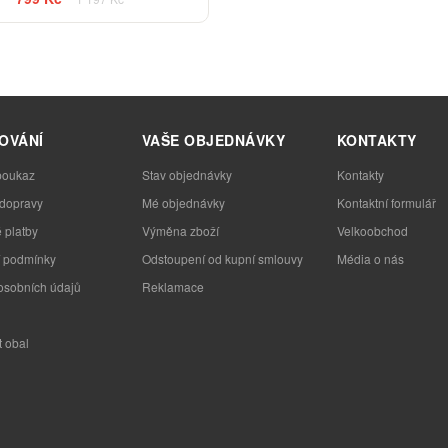
OVÁNÍ
VAŠE OBJEDNÁVKY
KONTAKTY
poukaz
Stav objednávky
Kontakty
 dopravy
Mé objednávky
Kontaktní formulář
 platby
Výměna zboží
Velkoobchod
 podmínky
Odstoupení od kupní smlouvy
Média o nás
osobních údajů
Reklamace
t obal