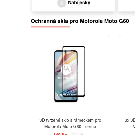
Nabíječky
2
Ochranná skla pro Motorola Moto G60
-13%
3D tvrzené sklo s rámečkem pro
3x 3D
Motorola Moto G60 - černé
M
349 Kč
399 Kč