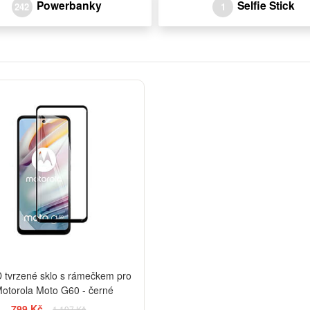
Powerbanky
Selfie Stick
242
1
-33%
 tvrzené sklo s rámečkem pro
otorola Moto G60 - černé
799 Kč
1 197 Kč