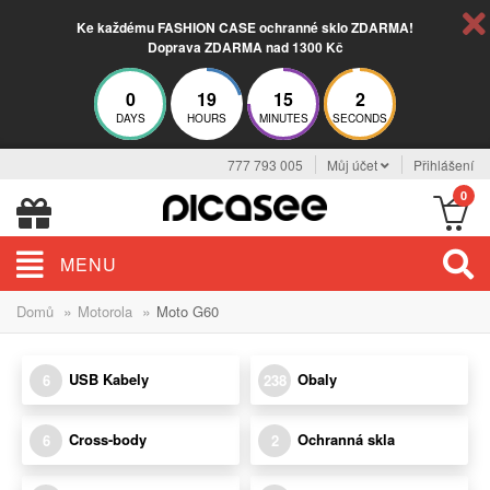
Ke každému FASHION CASE ochranné sklo ZDARMA!
Doprava ZDARMA nad 1300 Kč
0
19
15
2
DAYS
HOURS
MINUTES
SECONDS
777 793 005
Můj účet
Přihlášení
0
MENU
»
»
Domů
Motorola
Moto G60
USB Kabely
Obaly
6
238
Cross-body
Ochranná skla
6
2