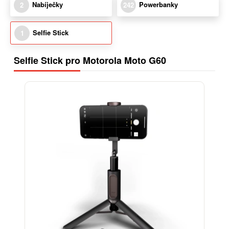
Nabíječky
Powerbanky
2
242
Selfie Stick
1
Selfie Stick pro Motorola Moto G60
-15%