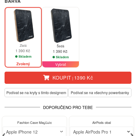
BARVA
Zlatá
Šedá
1 390 Kč
1 390 Kč
Skladem
Skladem
Zvolený
Vybrat
KOUPIT
1390 Kč
|
Podívat se na kryty s tímto designem
Podívat se na všechny powerbanky
DOPORUČENO PRO TEBE
ELEGANCE
ELEGANCE
Fashion Case MagSafe
AirPods obal
-30%
Apple iPhone 12
Apple AirPods Pro 1