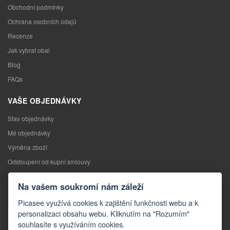
Obchodní podmínky
Ochrana osobních údajů
Recenze
Jak vybrat obal
Blog
FAQs
VAŠE OBJEDNÁVKY
Stav objednávky
Mé objednávky
Výměna zboží
Odstoupení od kupní smlouvy
Reklamace
Na vašem soukromí nám záleží
KONTAKTY
Picasee využívá cookies k zajištění funkčnosti webu a k
personalizaci obsahu webu. Kliknutím na "Rozumím"
Kontakty
souhlasíte s využíváním cookies.
Kontaktní formulář