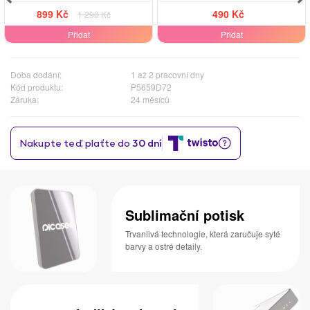
899 Kč
490 Kč
1 290 Kč
Přidat
Přidat
Doba dodání:
1 až 2 pracovní dny
Kód produktu:
P5659D72
Záruka:
24 měsíců
Sublimační potisk
Trvanlivá technologie, která zaručuje syté
barvy a ostré detaily.