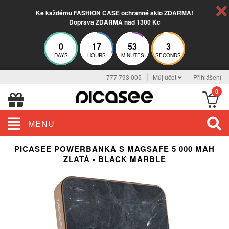
Ke každému FASHION CASE ochranné sklo ZDARMA!
Doprava ZDARMA nad 1300 Kč
0
17
53
2
DAYS
HOURS
MINUTES
SECONDS
777 793 005
Můj účet
Přihlášení
0
MENU
PICASEE POWERBANKA S MAGSAFE 5 000 MAH
ZLATÁ - BLACK MARBLE
ELEGANCE