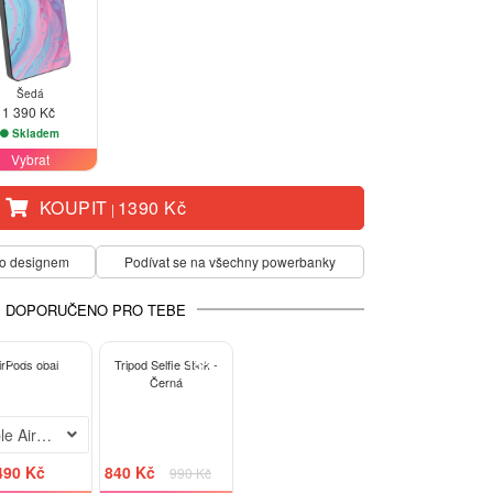
Šedá
1 390 Kč
Skladem
Vybrat
KOUPIT
1390 Kč
|
mto designem
Podívat se na všechny powerbanky
DOPORUČENO PRO TEBE
BESTSELLER
-15%
irPods obal
Tripod Selfie Stick -
Černá
le AirPods Pro 3
490 Kč
840 Kč
990 Kč