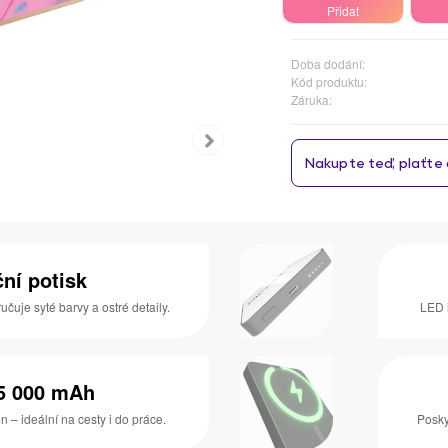
Přidat
Doba dodání:
Kód produktu:
Záruka:
ní potisk
učuje syté barvy a ostré detaily.
LED 
 5 000 mAh
n – ideální na cesty i do práce.
Posky