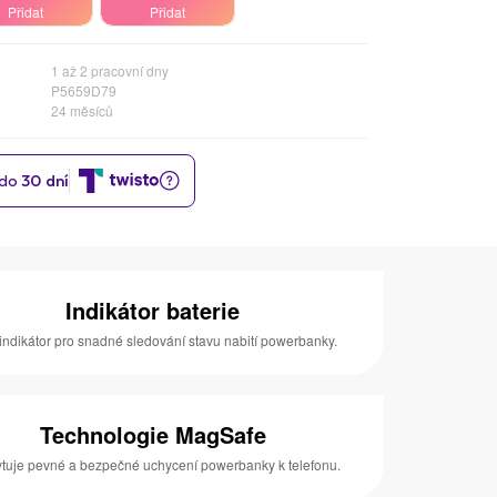
Přidat
Přidat
1 až 2 pracovní dny
P5659D79
24 měsíců
Indikátor baterie
indikátor pro snadné sledování stavu nabití powerbanky.
Technologie MagSafe
tuje pevné a bezpečné uchycení powerbanky k telefonu.