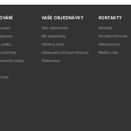
OVÁNÍ
VAŠE OBJEDNÁVKY
KONTAKTY
poukaz
Stav objednávky
Kontakty
 dopravy
Mé objednávky
Kontaktní formulář
 platby
Výměna zboží
Velkoobchod
 podmínky
Odstoupení od kupní smlouvy
Média o nás
osobních údajů
Reklamace
t obal