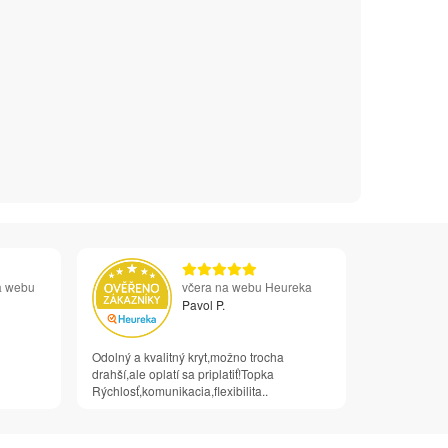
a webu
včera na webu Heureka
Pavol P.
Odolný a kvalitný kryt,možno trocha
drahší,ale oplatí sa priplatiť!Topka
Rýchlosť,komunikacia,flexibilita..