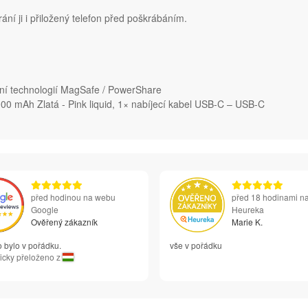
ání ji i přiložený telefon před poškrábáním.
jení technologií MagSafe / PowerShare
0 mAh Zlatá - Pink liquid, 1× nabíjecí kabel USB-C – USB-C
před hodinou na webu
před 18 hodinami n
Google
Heureka
Ověřený zákazník
Marie K.
 bylo v pořádku.
vše v pořádku
icky přeloženo z