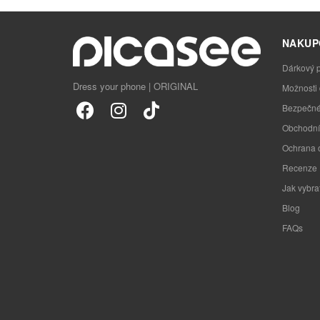
NAKUP
Dárkový 
Dress your phone | ORIGINAL
Možnosti
Bezpečné
Obchodní
Ochrana 
Recenze
Jak vybra
Blog
FAQs