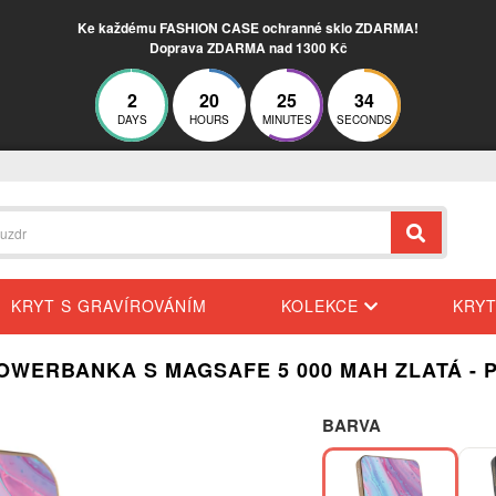
Ke každému FASHION CASE ochranné sklo ZDARMA!
Doprava ZDARMA nad 1300 Kč
2
20
25
34
DAYS
HOURS
MINUTES
SECONDS
KRYT S GRAVÍROVÁNÍM
KOLEKCE
KRY
OWERBANKA S MAGSAFE 5 000 MAH ZLATÁ - P
BARVA