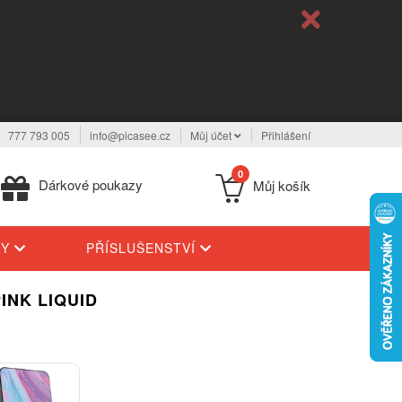
777 793 005
info@picasee.cz
Můj účet
Přihlášení
0
Dárkové poukazy
Můj košík
TY
PŘÍSLUŠENSTVÍ
INK LIQUID