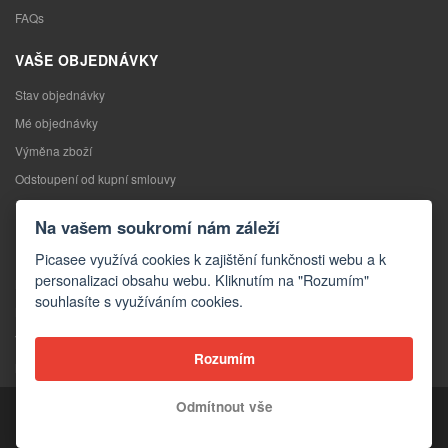
FAQs
VAŠE OBJEDNÁVKY
Stav objednávky
Mé objednávky
Výměna zboží
Odstoupení od kupní smlouvy
Reklamace
Na vašem soukromí nám záleží
KONTAKTY
Picasee využívá cookies k zajištění funkčnosti webu a k
personalizaci obsahu webu. Kliknutím na "Rozumím"
Kontakty
souhlasíte s využíváním cookies.
Kontaktní formulář
Velkoobchod
Rozumím
Média o nás
Odmítnout vše
Copyright © 2026 Picasee
Partner of: