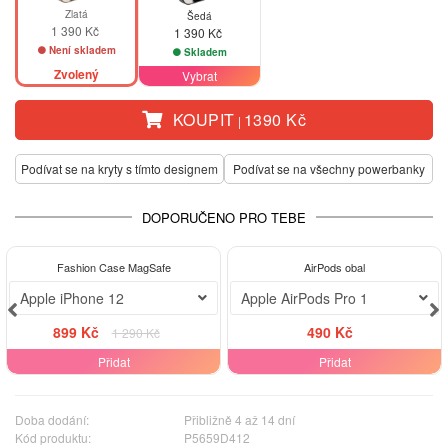
Zlatá
Šedá
1 390 Kč
1 390 Kč
Není skladem
Skladem
Zvolený
Vybrat
KOUPIT
1390 Kč
|
Podívat se na kryty s tímto designem
Podívat se na všechny powerbanky
DOPORUČENO PRO TEBE
-30%
Fashion Case MagSafe
AirPods obal
Apple iPhone 12
Apple AirPods Pro 1
899 Kč
490 Kč
1 290 Kč
Přidat
Přidat
Doba dodání:
Přibližně 4 až 14 dní
Kód produktu:
P5659D412