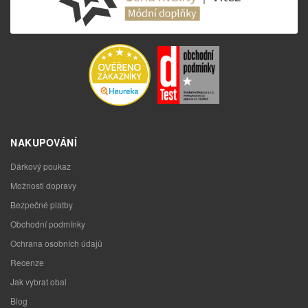
NAKUPOVÁNÍ
Dárkový poukaz
Možnosti dopravy
Bezpečné platby
Obchodní podmínky
Ochrana osobních údajů
Recenze
Jak vybrat obal
Blog