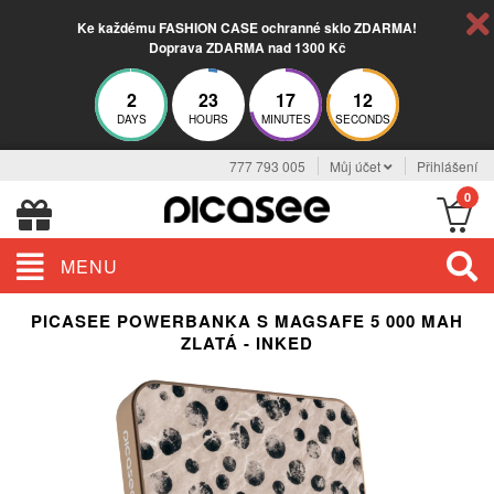
Ke každému FASHION CASE ochranné sklo ZDARMA!
Doprava ZDARMA nad 1300 Kč
2
23
17
11
DAYS
HOURS
MINUTES
SECONDS
777 793 005
Můj účet
Přihlášení
0
MENU
PICASEE POWERBANKA S MAGSAFE 5 000 MAH
ZLATÁ - INKED