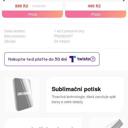
899 Kč
490 Kč
1 290 Kč
Přidat
Přidat
Doba dodání:
1 až 2 pracovní dny
Kód produktu:
P5659D407
Záruka:
24 měsíců
Sublimační potisk
Trvanlivá technologie, která zaručuje syté
barvy a ostré detaily.