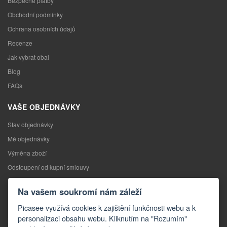
Bezpečné platby
Obchodní podmínky
Ochrana osobních údajů
Recenze
Jak vybrat obal
Blog
FAQs
VAŠE OBJEDNÁVKY
Stav objednávky
Mé objednávky
Výměna zboží
Odstoupení od kupní smlouvy
Reklamace
Na vašem soukromí nám záleží
KONTAKTY
Picasee využívá cookies k zajištění funkčnosti webu a k
personalizaci obsahu webu. Kliknutím na "Rozumím"
Kontakty