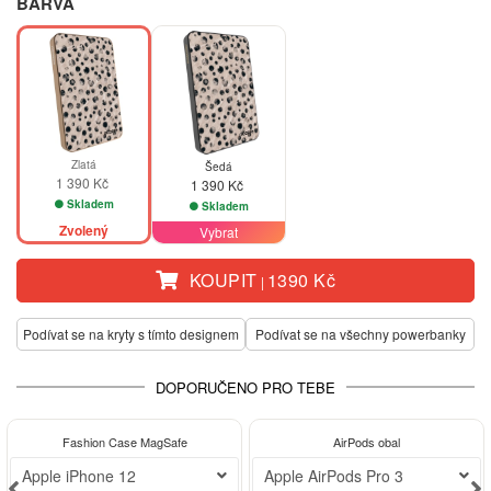
BARVA
Zlatá
Šedá
1 390 Kč
1 390 Kč
Skladem
Skladem
Zvolený
Vybrat
KOUPIT
1390 Kč
|
Podívat se na kryty s tímto designem
Podívat se na všechny powerbanky
DOPORUČENO PRO TEBE
-30%
Fashion Case MagSafe
AirPods obal
Apple iPhone 12
Apple AirPods Pro 3