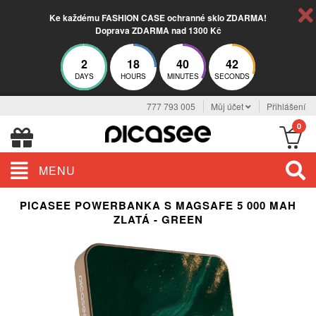
Ke každému FASHION CASE ochranné sklo ZDARMA!
Doprava ZDARMA nad 1300 Kč
2
18
40
41
DAYS
HOURS
MINUTES
SECONDS
777 793 005
Můj účet
Přihlášení
0
MENU
PICASEE POWERBANKA S MAGSAFE 5 000 MAH
ZLATÁ - GREEN
BESTSELLER