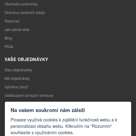
Obchodní podmínky
Ochrana osobních údajů
Recenze
Jak vybrat obal
Blog
FAQs
VAŠE OBJEDNÁVKY
Stav objednávky
Mé objednávky
Výměna zboží
Odstoupení od kupní smlouvy
Reklamace
Na vašem soukromí nám záleží
KONTAKTY
Picasee využívá cookies k zajištění funkčnosti webu a k
personalizaci obsahu webu. Kliknutím na "Rozumím"
Kontakty
souhlasíte s využíváním cookies.
Kontaktní formulář