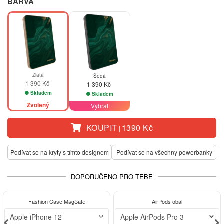
BARVA
Zlatá
Šedá
1 390 Kč
1 390 Kč
Skladem
Skladem
Zvolený
Vybrat
KOUPIT
1390 Kč
|
Podívat se na kryty s tímto designem
Podívat se na všechny powerbanky
DOPORUČENO PRO TEBE
BESTSELLER
BESTSELLER
Fashion Case MagSafe
AirPods obal
-30%
Apple iPhone 12
Apple AirPods Pro 3