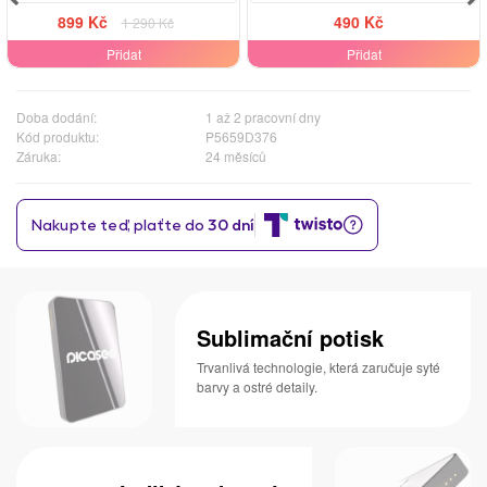
899 Kč
490 Kč
1 290 Kč
Přidat
Přidat
Doba dodání:
1 až 2 pracovní dny
Kód produktu:
P5659D376
Záruka:
24 měsíců
Sublimační potisk
Trvanlivá technologie, která zaručuje syté
barvy a ostré detaily.