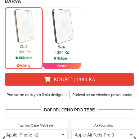
BARVA
Zlatá
Šedá
1 390 Kč
1 390 Kč
Skladem
Skladem
Zvolený
Vybrat
KOUPIT
1390 Kč
|
Podívat se na kryty s tímto designem
Podívat se na všechny powerbanky
DOPORUČENO PRO TEBE
-30%
Fashion Case MagSafe
AirPods obal
Apple iPhone 12
Apple AirPods Pro 3