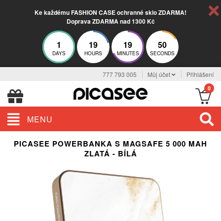
Ke každému FASHION CASE ochranné sklo ZDARMA!
Doprava ZDARMA nad 1300 Kč
1
19
19
49
DAYS
HOURS
MINUTES
SECONDS
777 793 005
Můj účet
Přihlášení
0
MENU
PICASEE POWERBANKA S MAGSAFE 5 000 MAH
ZLATÁ - BÍLÁ