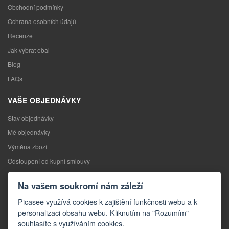
Obchodní podmínky
Ochrana osobních údajů
Recenze
Jak vybrat obal
Blog
FAQs
VAŠE OBJEDNÁVKY
Stav objednávky
Mé objednávky
Výměna zboží
Odstoupení od kupní smlouvy
Reklamace
Na vašem soukromí nám záleží
KONTAKTY
Picasee využívá cookies k zajištění funkčnosti webu a k
personalizaci obsahu webu. Kliknutím na "Rozumím"
Kontakty
souhlasíte s využíváním cookies.
Kontaktní formulář