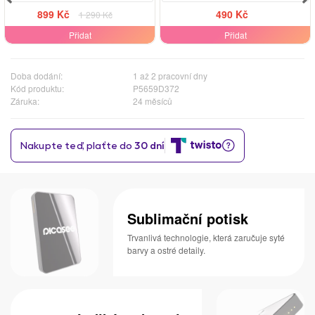
899 Kč
490 Kč
1 290 Kč
Přidat
Přidat
Doba dodání:
1 až 2 pracovní dny
Kód produktu:
P5659D372
Záruka:
24 měsíců
Sublimační potisk
Trvanlivá technologie, která zaručuje syté
barvy a ostré detaily.