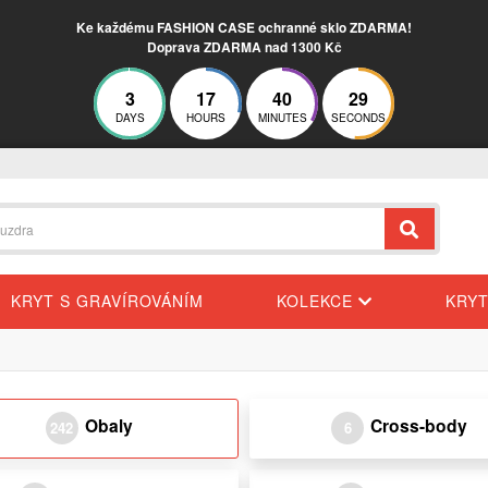
Ke každému FASHION CASE ochranné sklo ZDARMA!
Doprava ZDARMA nad 1300 Kč
3
17
40
28
DAYS
HOURS
MINUTES
SECONDS
KRYT S GRAVÍROVÁNÍM
KOLEKCE
KRY
Obaly
Cross-body
242
6