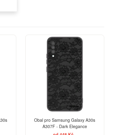
EGANCE
ELEGANCE
A30s
Obal pro Samsung Galaxy A30s
A307F - Dark Elegance
od 448 Kč