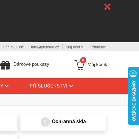
777 793 005
info@picasee.cz
Můj účet
Přihlášení
0
Dárkové poukazy
Můj košík
TY
PŘÍSLUŠENSTVÍ
Ochranná skla
2