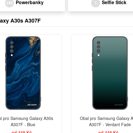
Powerbanky
Selfie Stick
242
1
laxy A30s A307F
EL
l pro Samsung Galaxy A30s
Obal pro Samsung Galaxy 
A307F - Blue
A307F - Verdant Fade
od 448 Kč
od 448 Kč