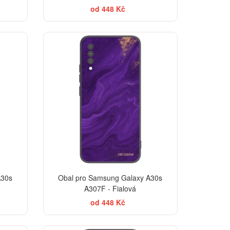
od 448 Kč
A30s
Obal pro Samsung Galaxy A30s
A307F - Fialová
od 448 Kč