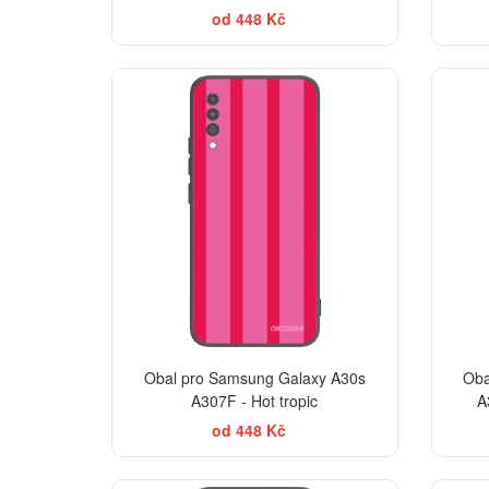
od 448 Kč
Obal pro Samsung Galaxy A30s
Oba
A307F - Hot tropic
A
od 448 Kč