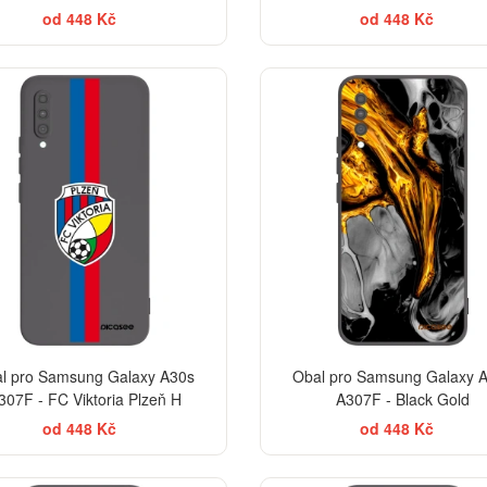
od 448 Kč
od 448 Kč
l pro Samsung Galaxy A30s
Obal pro Samsung Galaxy 
307F - FC Viktoria Plzeň H
A307F - Black Gold
od 448 Kč
od 448 Kč