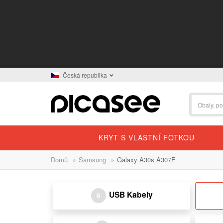
Česká republika
KRYT S VLASTNÍ FOTKOU
»
»
Domů
Samsung
Galaxy A30s A307F
USB Kabely
6