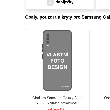
Nabíječky
2
Obaly, pouzdra a kryty pro Samsung Ga
Obal pro Samsung Galaxy A30s
Oba
A307F - Vlastní fotka/motiv
od 448 Kč