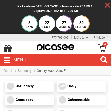
Ke každému FASHION CASE ochranné sklo ZDARMA!
Doprava ZDARMA nad 1300 Kč
3
22
27
30
DAYS
HOURS
MINUTES
SECONDS
777 793 005
Můj účet
Přihlášení
0
MENU
»
»
Domů
Samsung
Galaxy A30s A307F
USB Kabely
Obaly
6
242
Cross-body
Ochranná skla
6
2