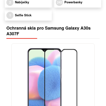
Nabíječky
Powerbanky
2
242
Selfie Stick
1
Ochranná skla pro Samsung Galaxy A30s
A307F
-13%