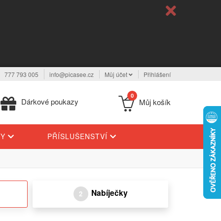
777 793 005
info@picasee.cz
Můj účet
Přihlášení
0
Dárkové poukazy
Můj košík
TY
PŘÍSLUŠENSTVÍ
Nabíječky
2