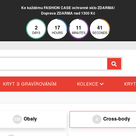
Ke každému FASHION CASE ochranné sklo ZDARMA!
Doprava ZDARMA nad 1300 Kč
2
17
11
41
DAYS
HOURS
MINUTES
SECONDS
KRYT S GRAVÍROVÁNÍM
KOLEKCE
KRY
Obaly
Cross-body
238
6