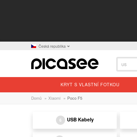
Česká republika
KRYT S VLASTNÍ FOTKOU
»
»
Domů
Xiaomi
Poco F5
USB Kabely
6