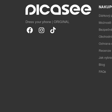
NAKUP
Dárkový 
Dress your phone | ORIGINAL
Možnosti
Bezpečné
Obchodní
Ochrana 
Recenze
Jak vybra
Blog
FAQs