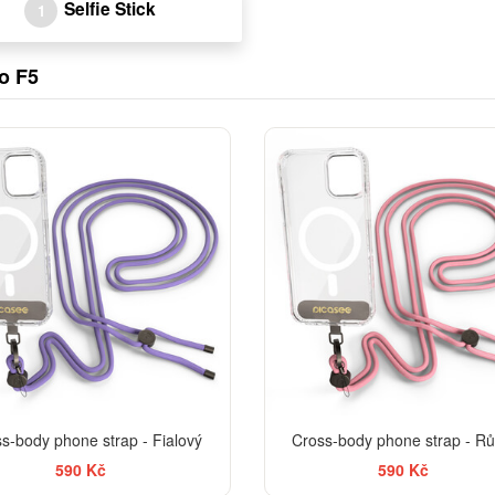
Selfie Stick
1
o F5
s-body phone strap - Fialový
Cross-body phone strap - R
590 Kč
590 Kč