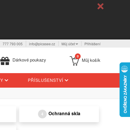
777 793 005
info@picasee.cz
Můj účet
Přihlášení
0
Dárkové poukazy
Můj košík
TY
PŘÍSLUŠENSTVÍ
Ochranná skla
4