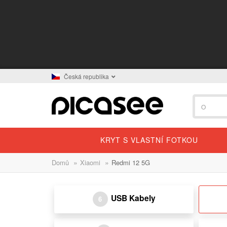
Česká republika
KRYT S VLASTNÍ FOTKOU
»
»
Domů
Xiaomi
Redmi 12 5G
USB Kabely
6