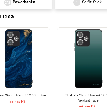
Powerbanky
Selfie Stick
242
1
i 12 5G
EL
pro Xiaomi Redmi 12 5G - Blue
Obal pro Xiaomi Redmi 12 
Verdant Fade
od 448 Kč
od 448 Kč