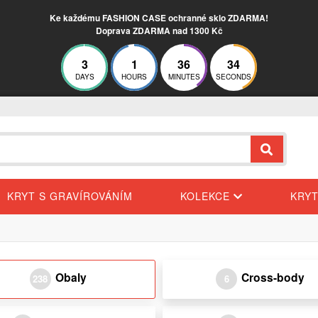
Ke každému FASHION CASE ochranné sklo ZDARMA!
Doprava ZDARMA nad 1300 Kč
3
1
36
33
DAYS
HOURS
MINUTES
SECONDS
KRYT S GRAVÍROVÁNÍM
KOLEKCE
KRY
Obaly
Cross-body
238
6