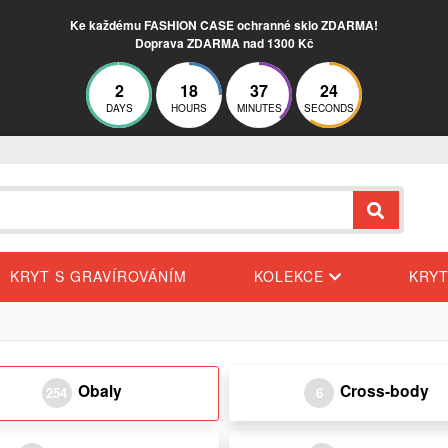
Ke každému FASHION CASE ochranné sklo ZDARMA!
Doprava ZDARMA nad 1300 Kč
2
18
37
23
DAYS
HOURS
MINUTES
SECONDS
KRYT S GRAVÍROVÁNÍM
KOLEKCE
KRY
Obaly
Cross-body
254
6