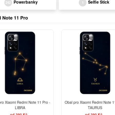
Powerbanky
Selfie Stick
242
1
i Note 11 Pro
-30%
pro Xiaomi Redmi Note 11 Pro -
Obal pro Xiaomi Redmi Note 11
LIBRA
TAURUS
od 390 Kč
od 390 Kč