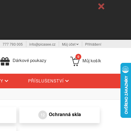
777 793 005
info@picasee.cz
Můj účet
Přihlášení
0
Dárkové poukazy
Můj košík
TY
PŘÍSLUŠENSTVÍ
Ochranná skla
12