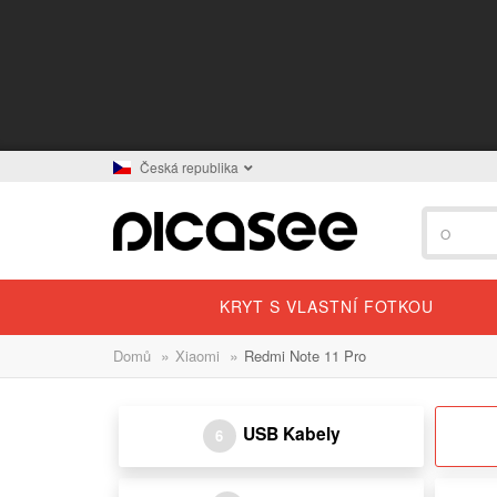
Česká republika
KRYT S VLASTNÍ FOTKOU
»
»
Domů
Xiaomi
Redmi Note 11 Pro
USB Kabely
6