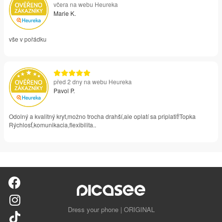
včera na webu Heureka
Marie K.
vše v pořádku
před 2 dny na webu Heureka
Pavol P.
Odolný a kvalitný kryt,možno trocha drahší,ale oplatí sa priplatiť!Topka
Rýchlosť,komunikacia,flexibilita..
Dress your phone | ORIGINAL