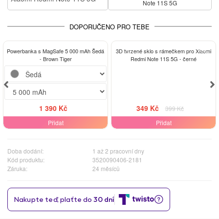
Note 11S 5G
DOPORUČENO PRO TEBE
-13%
Powerbanka s MagSafe 5 000 mAh Šedá
3D tvrzené sklo s rámečkem pro Xiaomi
- Brown Tiger
Redmi Note 11S 5G - černé
1 390 Kč
349 Kč
399 Kč
Přidat
Přidat
Doba dodání:
1 až 2 pracovní dny
Kód produktu:
3520090406-2181
Záruka:
24 měsíců