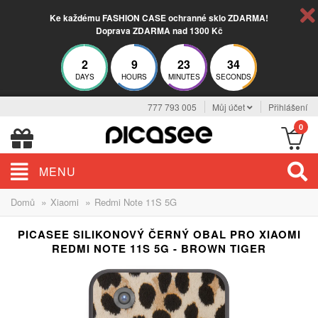
Ke každému FASHION CASE ochranné sklo ZDARMA!
Doprava ZDARMA nad 1300 Kč
2
9
23
34
DAYS
HOURS
MINUTES
SECONDS
777 793 005
Můj účet
Přihlášení
0
MENU
»
»
Domů
Xiaomi
Redmi Note 11S 5G
PICASEE SILIKONOVÝ ČERNÝ OBAL PRO XIAOMI
REDMI NOTE 11S 5G - BROWN TIGER