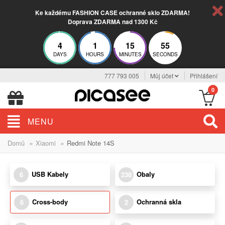
Ke každému FASHION CASE ochranné sklo ZDARMA!
Doprava ZDARMA nad 1300 Kč
4
1
15
54
DAYS
HOURS
MINUTES
SECONDS
777 793 005
Můj účet
Přihlášení
0
MENU
»
»
Domů
Xiaomi
Redmi Note 14S
USB Kabely
Obaly
6
238
Cross-body
Ochranná skla
6
2